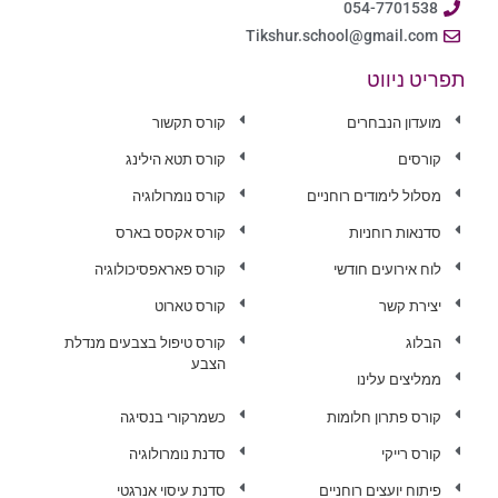
054-7701538
Tikshur.school@gmail.com
תפריט ניווט
מועדון הנבחרים
קורס תקשור
קורסים
קורס תטא הילינג
מסלול לימודים רוחניים
קורס נומרולוגיה
סדנאות רוחניות
קורס אקסס בארס
לוח אירועים חודשי
קורס פאראפסיכולוגיה
יצירת קשר
קורס טארוט
הבלוג
קורס טיפול בצבעים מנדלת
הצבע
ממליצים עלינו
קורס פתרון חלומות
כשמרקורי בנסיגה
קורס רייקי
סדנת נומרולוגיה
פיתוח יועצים רוחניים
סדנת עיסוי אנרגטי