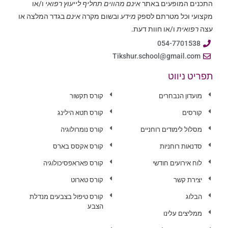
התכנים המופעים באתר
אינם מהווים תחליף לייעוץ רפואי
ו/או
מקצועי וכל מטרתם לספק
מידע
ובשום מקרה
אינם
בגדר המלצה או
עצה
רפואית
ו/או חוות דעת.
054-7701538
Tikshur.school@gmail.com
תפריט ניווט
מועדון הנבחרים
קורס תקשור
קורסים
קורס תטא הילינג
מסלול לימודים רוחניים
קורס נומרולוגיה
סדנאות רוחניות
קורס אקסס בארס
לוח אירועים חודשי
קורס פאראפסיכולוגיה
יצירת קשר
קורס טארוט
הבלוג
קורס טיפול בצבעים מנדלת
הצבע
ממליצים עלינו