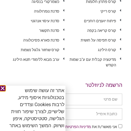
קורס פתרון חלומות
כשמרקורי בנסיגה
קורס רייקי
סדנת נומרולוגיה
פיתוח יועצים רוחניים
סדנת עיסוי אנרגטי
קורס קריאה בקפה
סדנת תקשור
קורס תפיסה על חושית
סדנת פארא פסיכולוגיה
קורס הילינג
קורס שחזור גלגול נשמות
מדיטציה קבלית עם ע"ב שמות
ערב מבוא ללימודי תטא הילינג
הקודש
הרשמה לניוזלטר
אתר זה עושה שימוש
בטכנולוגיות איסוף מידע,
לרבות Cookies וצדדים
שלישיים, לצורך שיפור חווית
הגלישה, סטטיסטיקה, איפון
ושיווק. המשך השימוש באתר
אני מאשר/ת את
מדיניות הפרטיות
ומסכים/ה לקבל דיוור שיווקי.