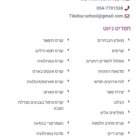
054-7701538
Tikshur.school@gmail.com
תפריט ניווט
מועדון הנבחרים
קורס תקשור
קורסים
קורס תטא הילינג
מסלול לימודים רוחניים
קורס נומרולוגיה
סדנאות רוחניות
קורס אקסס בארס
לוח אירועים חודשי
קורס פאראפסיכולוגיה
יצירת קשר
קורס טארוט
הבלוג
קורס טיפול בצבעים מנדלת
הצבע
ממליצים עלינו
קורס פתרון חלומות
כשמרקורי בנסיגה
קורס רייקי
סדנת נומרולוגיה