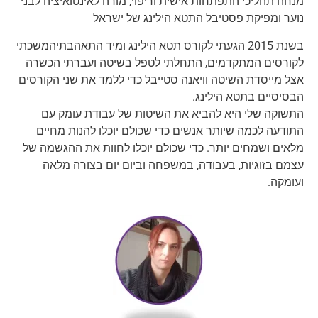
מנחה תהליכי התפתחות אישית וריפוי, מורה לאינטואיציה לבני
נוער ומפיקת פסטיבל התטא הילינג של ישראל
בשנת 2015 הגעתי לקורס תטא הילינג ומיד התאהבתיהמשכתי
לקורסים המתקדמים, התחלתי לטפל בשיטה ועברתי הכשרה
אצל מייסדת השיטה וויאנה סטייבל כדי ללמד את שני הקורסים
הבסיסיים בתטא הילינג.
התשוקה שלי היא להביא את השיטות של עבודת עומק עם
התודעה לכמה שיותר אנשים כדי שכולם יוכלו להנות מחיים
מלאים ושמחים יותר. כדי שכולם יוכלו לחוות את ההגשמה של
עצמם בזוגיות, בעבודה, במשפחה וביום יום בצורה מלאה
ועומקה.