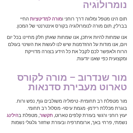
נומרולוגיה
תום הינו מטפל ומלווה דרך רוחני ו
מורה למדיטציות
החיי
בברלין, תום מורה לנומרולוגיה בקורס אינטרנטי של המכון.
אנו שמחות להיות איתכן, אנו שמחות שאתן חלק מחיינו בכל יום
ויום, אנו מודות על ההזדמנות שיש לנו לעשות את השינוי בעולם
הרוח ולאפשר לכם לקבל את כל הידע בצורה מדוייקת
ומקצועית כפי שאנו יודעות.
מור שנדרוב – מורה לקורס
טארוט מעבירת סדנאות
מור מטפלת רב תחומית- טיפוליה משולבים גוף, נפש ורוח.
בוגרת מכללת רידמן- מגמת עיסוי- מסלול רב תחומי.
יעוץ רוחני ורגשי בעזרת קלפים טארוט,
תקשור
, מטפלת ב
הילינג
נשמתי, פרחי באך, ארומתרפיה ובעזרת שחזור גלגולי נשמות