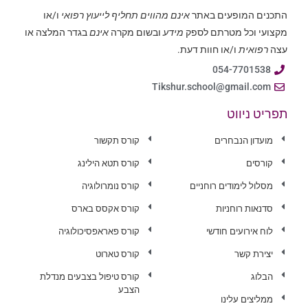
התכנים המופעים באתר
אינם מהווים תחליף לייעוץ רפואי
ו/או
מקצועי וכל מטרתם לספק
מידע
ובשום מקרה
אינם
בגדר המלצה או
עצה
רפואית
ו/או חוות דעת.
054-7701538
Tikshur.school@gmail.com
תפריט ניווט
מועדון הנבחרים
קורס תקשור
קורסים
קורס תטא הילינג
מסלול לימודים רוחניים
קורס נומרולוגיה
סדנאות רוחניות
קורס אקסס בארס
לוח אירועים חודשי
קורס פאראפסיכולוגיה
יצירת קשר
קורס טארוט
הבלוג
קורס טיפול בצבעים מנדלת
הצבע
ממליצים עלינו