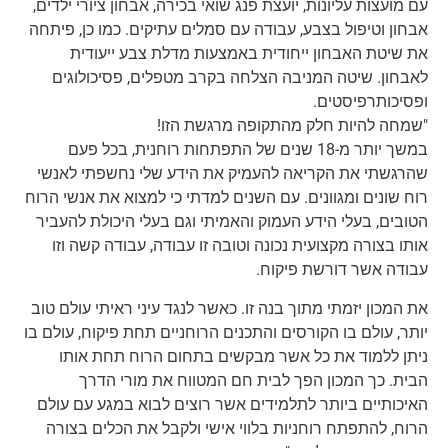
עם מועצות עליונות, יועצת פנג שואי בכירה, אבחון ציורי ילדים,
אבחון וטיפול בצבע, עבודה עם סמלים עתיקים. כמו כן, פיתחה
את שיטת האבחון ייחודית באמצעות מדלת צבע ייעודית
לאבחון. שיטה המניבה הצלחה בקרב מטפלים, פסיכולוגים
ופסיכותרפיסטים.
"שמחה להיות חלק מהתקופה מרגשת הזו!
במשך יותר מ-18 שנים של התפתחות רוחנית, בכל פעם
שהרגשתי את הקריאה להעמיק את הידע שלי נחשפתי לאנשי
רוח שונים ומגוונים. עם השנים למדתי כי למצוא את אנשי הרוח
הטובים, בעלי הידע העמוק והאמיתי וגם בעלי היכולת להעביר
אותו בצורה מקצועית נכונה וטובה זו עבודה, עבודה קשה וזו
עבודה אשר דורשת פיקוח.
את המכון יזמתי מתוך בנה זו. כאשר לנגד עיני ראיתי עולם טוב
יותר, עולם בו הקורסים והתכנים הרוחניים תחת פיקוח, עולם בו
ניתן ללמוד את כל אשר מבקשים בתחום הרוח תחת אותו
הבית. כך המכון הפך לבית חם המטווח את מורי הדרך
האיכותיים ביותר לתלמידים אשר רוצים לבוא במגע עם עולם
הרוח, להתפתח רוחניות בלווי אישי ולקבל את הכלים בצורה