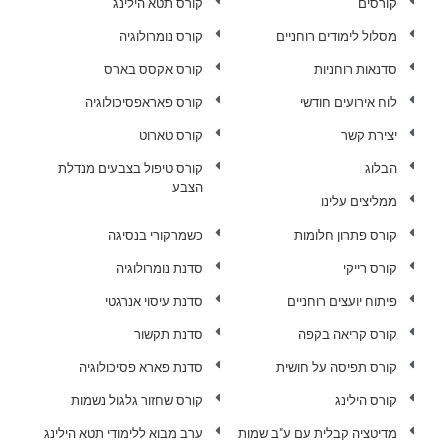
קורסים
קורס תטא הילינג
מסלול לימודים רוחניים
קורס נומרולוגיה
סדנאות רוחניות
קורס אקסס בארס
לוח אירועים חודשי
קורס פאראפסיכולוגיה
יצירת קשר
קורס טארוט
הבלוג
קורס טיפול בצבעים מנדלת
הצבע
ממליצים עלינו
קורס פתרון חלומות
כשמרקורי בנסיגה
קורס רייקי
סדנת נומרולוגיה
פיתוח יועצים רוחניים
סדנת עיסוי אנרגטי
קורס קריאה בקפה
סדנת תקשור
קורס תפיסה על חושית
סדנת פארא פסיכולוגיה
קורס הילינג
קורס שחזור גלגול נשמות
מדיטציה קבלית עם ע"ב שמות
ערב מבוא ללימודי תטא הילינג