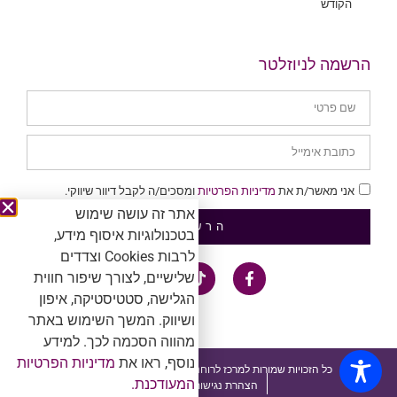
הקודש
הרשמה לניוזלטר
אני מאשר/ת את
מדיניות הפרטיות
ומסכים/ה לקבל דיוור שיווקי.
אתר זה עושה שימוש
הרשמה
בטכנולוגיות איסוף מידע,
לרבות Cookies וצדדים
שלישיים, לצורך שיפור חווית
הגלישה, סטטיסטיקה, איפון
ושיווק. המשך השימוש באתר
מהווה הסכמה לכך. למידע
נוסף, ראו את
מדיניות הפרטיות
כל הזכויות שמורות למרכז לרוחניות. אין להעתיק ולשכפל ™®Ⓒ
המעודכנת.
הצהרת נגישות ומדיניות פרטיות