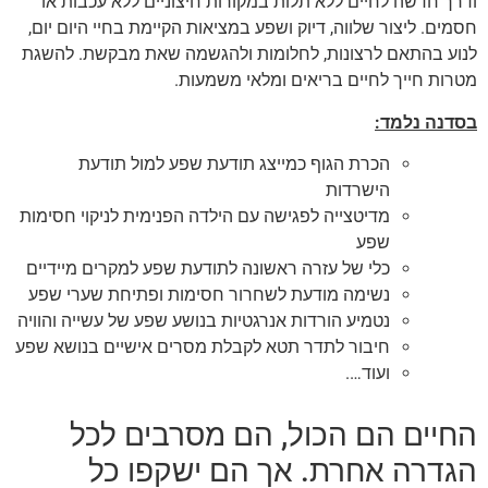
ודרך חדשה לחיים ללא תלות במקורות חיצוניים ללא עכבות או
חסמים. ליצור שלווה, דיוק ושפע במציאות הקיימת בחיי היום יום,
לנוע בהתאם לרצונות, לחלומות ולהגשמה שאת מבקשת. להשגת
מטרות חייך לחיים בריאים ומלאי משמעות.
בסדנה נלמד:
הכרת הגוף כמייצג תודעת שפע למול תודעת
הישרדות
מדיטצייה לפגישה עם הילדה הפנימית לניקוי חסימות
שפע
כלי של עזרה ראשונה לתודעת שפע למקרים מיידיים
נשימה מודעת לשחרור חסימות ופתיחת שערי שפע
נטמיע הורדות אנרגטיות בנושע שפע של עשייה והוויה
חיבור לתדר תטא לקבלת מסרים אישיים בנושא שפע
ועוד….
החיים הם הכול, הם מסרבים לכל
הגדרה אחרת. אך הם ישקפו כל