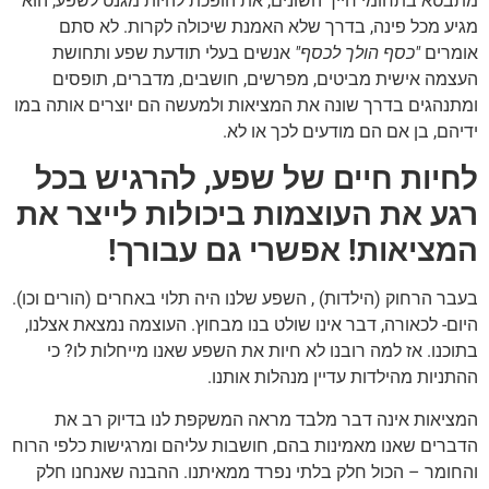
מתבטא בתחומי חייך השונים, את הופכת להיות מגנט לשפע, הוא
מגיע מכל פינה, בדרך שלא האמנת שיכולה לקרות. לא סתם
אומרים
"כסף הולך לכסף"
אנשים בעלי תודעת שפע ותחושת
העצמה אישית מביטים, מפרשים, חושבים, מדברים, תופסים
ומתנהגים בדרך שונה את המציאות ולמעשה הם יוצרים אותה במו
ידיהם, בן אם הם מודעים לכך או לא.
לחיות חיים של שפע, להרגיש בכל
רגע את העוצמות ביכולות לייצר את
המציאות! אפשרי גם עבורך!
בעבר הרחוק (הילדות) , השפע שלנו היה תלוי באחרים (הורים וכו).
היום- לכאורה, דבר אינו שולט בנו מבחוץ. העוצמה נמצאת אצלנו,
בתוכנו. אז למה רובנו לא חיות את השפע שאנו מייחלות לו? כי
ההתניות מהילדות עדיין מנהלות אותנו.
המציאות אינה דבר מלבד מראה המשקפת לנו בדיוק רב את
הדברים שאנו מאמינות בהם, חושבות עליהם ומרגישות כלפי הרוח
והחומר – הכול חלק בלתי נפרד ממאיתנו. ההבנה שאנחנו חלק