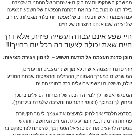
ממשחק השתקפויות עם היקום + שחרור של ההתניות שלמדנו
בילדותנו -טומנת בחובה את המתנה הנפלאה של השפע המגיעה
עם העצמת האישיות, מרחב של אפשרויות בלתי מוגבלות, מרחב
של יצירה שבו אנחנו היוצרות של חיינו
חיי שפע אינם עבודה ועשייה פיזית, אלא דרך
חיים שאת יכולה לצעוד בה בכל יום בחייך!!!
תוכן סדנת העצמה אל תודעת השפע – לזימון ויצירת מציאות:
זוהי סדנת העצמה אישית לאימון ושינוי מצבים תודעתיים,
המושרשים במערך האמונות, ההרגלים והתפיסות שבתת המודע
שלנו, השולטים ומשפיעים עלינו בכל תחומי החיים.
המפגש יאפשר לך למידה והבנה של הכוחות הפועלים בתוכך
ומחוץ לך ובתוכך (דפוסי התנהגות וחשיבה שלמדת בילדותך).
בסדנא תלמדי איך לחזק ולהעצים את עצמך. ליצור תקשורת
פתוחה והרמונית בין המודע לתת המודע, המחשבה והרגש
במטרה להעצים את הפוטנציאל הטמון בך, להיפתח לפרספקטיבה