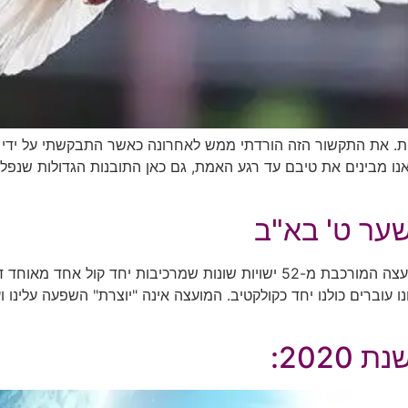
ופות. את התקשור הזה הורדתי ממש לאחרונה כאשר התבקשתי על ידי
ו מבינים את טיבם עד רגע האמת, גם כאן התובנות הגדולות שנפלו
שמי יעל צור ואני מתקשרת את מועצת ה-52, זוהי מועצה המורכבת מ-52 ישויות שונ
וברים כולנו יחד כקולקטיב. המועצה אינה "יוצרת" השפעה עלינו וע