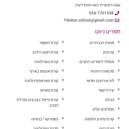
עצה
רפואית
ו/או חוות דעת.
054-7701538
Tikshur.school@gmail.com
תפריט ניווט
מועדון הנבחרים
קורס תקשור
קורסים
קורס תטא הילינג
מסלול לימודים רוחניים
קורס נומרולוגיה
סדנאות רוחניות
קורס אקסס בארס
לוח אירועים חודשי
קורס פאראפסיכולוגיה
יצירת קשר
קורס טארוט
הבלוג
קורס טיפול בצבעים מנדלת
הצבע
ממליצים עלינו
קורס פתרון חלומות
כשמרקורי בנסיגה
קורס רייקי
סדנת נומרולוגיה