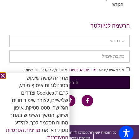
הקודש
הרשמה לניוזלטר
אני מאשר/ת את
מדיניות הפרטיות
ומסכים/ה לקבל דיוור שיווקי.
אתר זה עושה שימוש
הרשמה
בטכנולוגיות איסוף מידע,
לרבות Cookies וצדדים
שלישיים, לצורך שיפור חווית
הגלישה, סטטיסטיקה, איפון
ושיווק. המשך השימוש באתר
מהווה הסכמה לכך. למידע
נוסף, ראו את
מדיניות הפרטיות
כל הזכויות שמורות למרכז לרוחניות. אין להעתיק ולשכפל ™®Ⓒ
המעודכנת.
הצהרת נגישות ומדיניות פרטיות