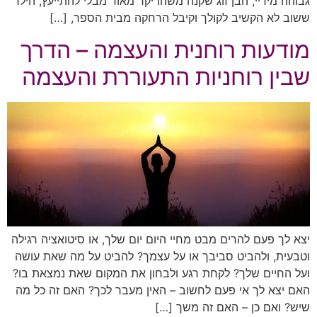
גבוהה מידיי, הבן זוג שקנה משהו יקר מאוד מבלי להתייעץ, הילד
ששוב לא הקשיב לקולך וקיבל הרחקה מבית הספר, […]
מודעות רוחנית והעצמה – הדרך
שבין רוחניות התעוררת והעצמה
יצא לך פעם להרים מבט מחיי היום יום שלך, או סיטואציה רגילה
וטבעית, ולהביט סביבך או על עצמך? להביט על מה שאת עושה
ועל החיים שלך? לקחת רגע ולבחון את המקום שאת נמצאת בו?
האם יצא לך אי פעם לחשוב – האין מעבר לכך? האם זה כל מה
שיש? ואם כן – האם זה משך […]