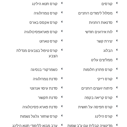
קורסים
קורס תטא הילינג
מסלול לימודים רוחניים
קורס נומרולוגיה
סדנאות רוחניות
קורס אקסס בארס
לוח אירועים חודשי
קורס פאראפסיכולוגיה
יצירת קשר
קורס טארוט
הבלוג
קורס טיפול בצבעים מנדלת
הצבע
ממליצים עלינו
קורס פתרון חלומות
כשמרקורי בנסיגה
קורס רייקי
סדנת נומרולוגיה
פיתוח יועצים רוחניים
סדנת עיסוי אנרגטי
קורס קריאה בקפה
סדנת תקשור
קורס תפיסה על חושית
סדנת פארא פסיכולוגיה
קורס הילינג
קורס שחזור גלגול נשמות
מדיטציה קבלית עם ע"ב שמות
ערב מבוא ללימודי תטא הילינג