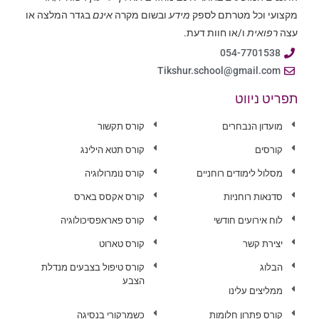
מקצועי וכל מטרתם לספק
מידע
ובשום מקרה
אינם
בגדר המלצה או
עצה
רפואית
ו/או חוות דעת.
054-7701538
Tikshur.school@gmail.com
תפריט ניווט
מועדון הנבחרים
קורס תקשור
קורסים
קורס תטא הילינג
מסלול לימודים רוחניים
קורס נומרולוגיה
סדנאות רוחניות
קורס אקסס בארס
לוח אירועים חודשי
קורס פאראפסיכולוגיה
יצירת קשר
קורס טארוט
הבלוג
קורס טיפול בצבעים מנדלת
הצבע
ממליצים עלינו
קורס פתרון חלומות
כשמרקורי בנסיגה