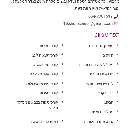
מקצועי וכל מטרתם לספק
מידע
ובשום מקרה
אינם
בגדר המלצה או
עצה
רפואית
ו/או חוות דעת.
054-7701538
Tikshur.school@gmail.com
תפריט ניווט
מועדון הנבחרים
קורס תקשור
קורסים
קורס תטא הילינג
מסלול לימודים רוחניים
קורס נומרולוגיה
סדנאות רוחניות
קורס אקסס בארס
לוח אירועים חודשי
קורס פאראפסיכולוגיה
יצירת קשר
קורס טארוט
הבלוג
קורס טיפול בצבעים מנדלת
הצבע
ממליצים עלינו
קורס פתרון חלומות
כשמרקורי בנסיגה