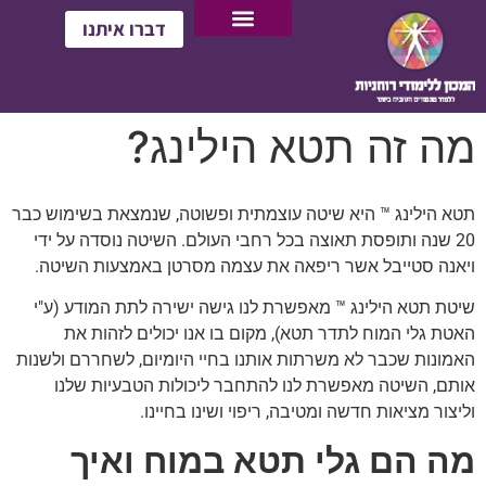
דברו איתנו
מה זה תטא הילינג?
תטא הילינג ™ היא שיטה עוצמתית ופשוטה, שנמצאת בשימוש כבר
20 שנה ותופסת תאוצה בכל רחבי העולם. השיטה נוסדה על ידי
ויאנה סטייבל אשר ריפאה את עצמה מסרטן באמצעות השיטה.
שיטת תטא הילינג ™ מאפשרת לנו גישה ישירה לתת המודע (ע"י
האטת גלי המוח לתדר תטא), מקום בו אנו יכולים לזהות את
האמונות שכבר לא משרתות אותנו בחיי היומיום, לשחררם ולשנות
אותם, השיטה מאפשרת לנו להתחבר ליכולות הטבעיות שלנו
וליצור מציאות חדשה ומטיבה, ריפוי ושינו בחיינו.
מה הם גלי תטא במוח ואיך