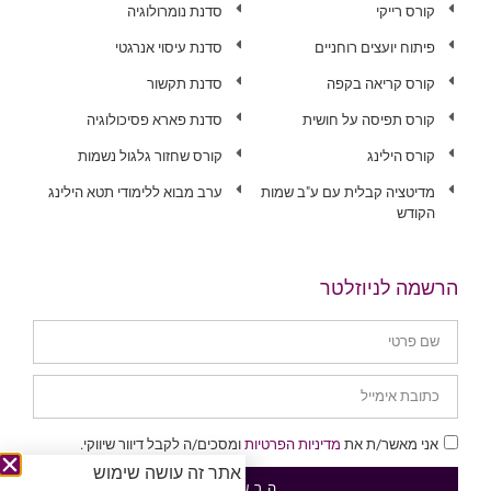
קורס רייקי
סדנת נומרולוגיה
פיתוח יועצים רוחניים
סדנת עיסוי אנרגטי
קורס קריאה בקפה
סדנת תקשור
קורס תפיסה על חושית
סדנת פארא פסיכולוגיה
קורס הילינג
קורס שחזור גלגול נשמות
מדיטציה קבלית עם ע"ב שמות
ערב מבוא ללימודי תטא הילינג
הקודש
הרשמה לניוזלטר
אני מאשר/ת את
מדיניות הפרטיות
ומסכים/ה לקבל דיוור שיווקי.
אתר זה עושה שימוש
הרשמה