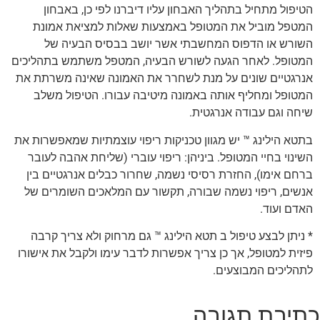
הטיפול מתחיל בתהליך האבחון עליו דיברנו לפי כן, באבחון
המטפל מוביל את המטופל באמצעות שאלות למציאת אמונת
השורש או הדפוס המחשבתי אשר יושב בבסיס הבעיה של
המטופל. לאחר הגעה לשורש הבעיה, המטפל משתמש בתהליכים
אנרגטיים שונים על מנת לשחרר את האמונה שאינה משרתת את
המטופל ומחליף אותה באמונה מיטיבה עבורו. הטיפול משלב
שיחה וגם עבודה אנרגטית.
בתטא הילינג ™ יש מגוון טכניקות ריפוי עוצמתיות שמאפשרות את
השינוי בחיי המטופל. ביניהן: ריפוי עוברי (שליחת אהבה לעובר
ברחם אימו), החזרת רסיסי נשמה, שחרור כבלים אנרגטיים בין
אנשים, ריפוי נשמה שבורה, תקשור עם המלאכים השומרים של
האדם ועוד.
* ניתן לבצע טיפול ב תטא הילינג ™ גם מרחוק ולא צריך קרבה
פיזית למטופל, אך כן צריך אפשרות לדבר עימו ולקבל את אישורו
לתהליכים המבוצעים.
כתיבת תגובה