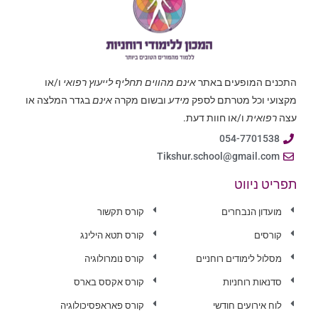
התכנים המופעים באתר
אינם מהווים תחליף לייעוץ רפואי
ו/או
מקצועי וכל מטרתם לספק
מידע
ובשום מקרה
אינם
בגדר המלצה או
עצה
רפואית
ו/או חוות דעת.
054-7701538
Tikshur.school@gmail.com
תפריט ניווט
מועדון הנבחרים
קורס תקשור
קורסים
קורס תטא הילינג
מסלול לימודים רוחניים
קורס נומרולוגיה
סדנאות רוחניות
קורס אקסס בארס
לוח אירועים חודשי
קורס פאראפסיכולוגיה