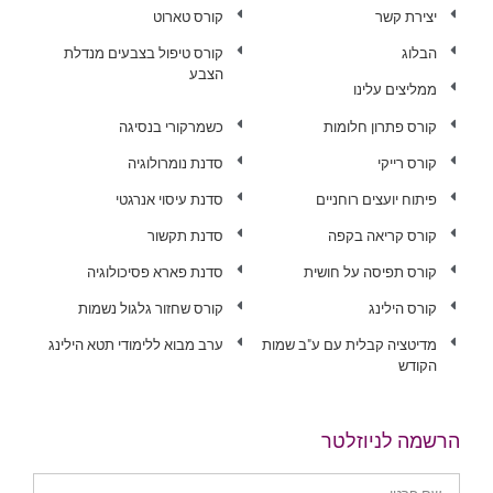
יצירת קשר
קורס טארוט
הבלוג
קורס טיפול בצבעים מנדלת
הצבע
ממליצים עלינו
קורס פתרון חלומות
כשמרקורי בנסיגה
קורס רייקי
סדנת נומרולוגיה
פיתוח יועצים רוחניים
סדנת עיסוי אנרגטי
קורס קריאה בקפה
סדנת תקשור
קורס תפיסה על חושית
סדנת פארא פסיכולוגיה
קורס הילינג
קורס שחזור גלגול נשמות
מדיטציה קבלית עם ע"ב שמות
ערב מבוא ללימודי תטא הילינג
הקודש
הרשמה לניוזלטר