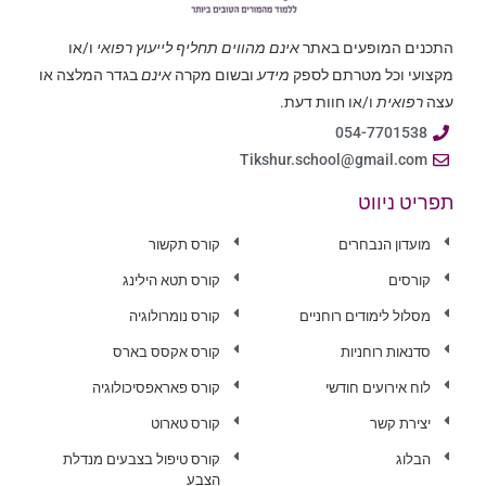
התכנים המופעים באתר
אינם מהווים תחליף לייעוץ רפואי
ו/או
מקצועי וכל מטרתם לספק
מידע
ובשום מקרה
אינם
בגדר המלצה או
עצה
רפואית
ו/או חוות דעת.
054-7701538
Tikshur.school@gmail.com
תפריט ניווט
מועדון הנבחרים
קורס תקשור
קורסים
קורס תטא הילינג
מסלול לימודים רוחניים
קורס נומרולוגיה
סדנאות רוחניות
קורס אקסס בארס
לוח אירועים חודשי
קורס פאראפסיכולוגיה
יצירת קשר
קורס טארוט
הבלוג
קורס טיפול בצבעים מנדלת
הצבע