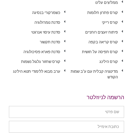
ממליצים עלינו
קורס פתרון חלומות
כשמרקורי בנסיגה
קורס רייקי
סדנת נומרולוגיה
פיתוח יועצים רוחניים
סדנת עיסוי אנרגטי
קורס קריאה בקפה
סדנת תקשור
קורס תפיסה על חושית
סדנת פארא פסיכולוגיה
קורס הילינג
קורס שחזור גלגול נשמות
מדיטציה קבלית עם ע"ב שמות
ערב מבוא ללימודי תטא הילינג
הקודש
הרשמה לניוזלטר