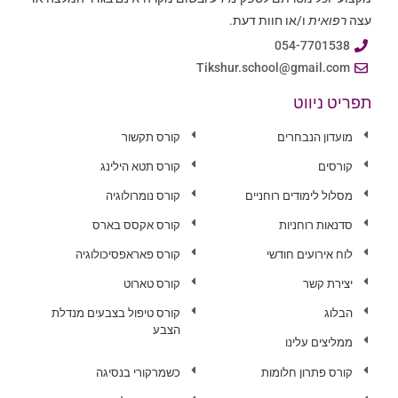
עצה
רפואית
ו/או חוות דעת.
054-7701538
Tikshur.school@gmail.com
תפריט ניווט
מועדון הנבחרים
קורס תקשור
קורסים
קורס תטא הילינג
מסלול לימודים רוחניים
קורס נומרולוגיה
סדנאות רוחניות
קורס אקסס בארס
לוח אירועים חודשי
קורס פאראפסיכולוגיה
יצירת קשר
קורס טארוט
הבלוג
קורס טיפול בצבעים מנדלת
הצבע
ממליצים עלינו
קורס פתרון חלומות
כשמרקורי בנסיגה