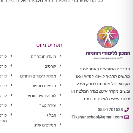
כל מה שהעוברית מכירה והיא מעבירה אליה ביחד עם
תפריט ניווט
מועדון הנבחרים
קורס
קורסים
קורס
התכנים המופעים באתר
אינם
מסלול לימודים רוחניים
קורס 
מהווים תחליף לייעוץ רפואי
ו/או
מקצועי וכל מטרתם לספק
מידע
סדנאות רוחניות
קורס
ובשום מקרה
אינם
בגדר המלצה או
לוח אירועים חודשי
קורס
עצה
רפואית
ו/או חוות דעת.
יצירת קשר
קורס
054-7701538
הבלוג
קורס
Tikshur.school@gmail.com
מנדל
ממליצים עלינו