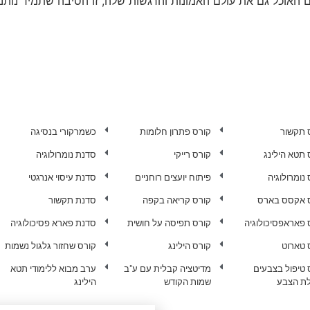
 האוכל גם את עולם האמונות והרגשות שלה, זו הסיבה שתמיד נותנ
 תקשור
קורס פתרון חלומות
כשמרקורי בנסיגה
 תטא הילינג
קורס רייקי
סדנת נומרולוגיה
נומרולוגיה
פיתוח יועצים רוחניים
סדנת עיסוי אנרגטי
 אקסס בארס
קורס קריאה בקפה
סדנת תקשור
 פאראפסיכולוגיה
קורס תפיסה על חושית
סדנת פארא פסיכולוגיה
 טארוט
קורס הילינג
קורס שחזור גלגול נשמות
 טיפול בצבעים
מדיטציה קבלית עם ע"ב
ערב מבוא ללימודי תטא
ת הצבע
שמות הקודש
הילינג