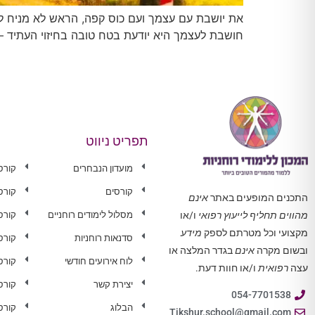
את יושבת עם עצמך ועם כוס קפה, הראש לא מניח לך
חושבת לעצמך היא יודעת בטח טובה בחיזוי העתיד – ה
תפריט ניווט
מועדון הנבחרים
קורס
קורסים
קורס
התכנים המופעים באתר
אינם
מסלול לימודים רוחניים
קורס 
מהווים תחליף לייעוץ רפואי
ו/או
מקצועי וכל מטרתם לספק
מידע
סדנאות רוחניות
קורס
ובשום מקרה
אינם
בגדר המלצה או
לוח אירועים חודשי
קורס
עצה
רפואית
ו/או חוות דעת.
יצירת קשר
קורס
054-7701538
הבלוג
קורס
Tikshur.school@gmail.com