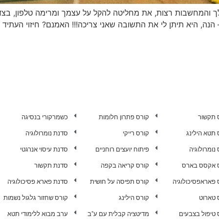
 והמחשבות רצות, את מחליטה להקל על עצמך ומרימה טלפון, בצד ה
נה, היא תיתן לי את התשובה שאני צריכה!!! האמנם? חיזוי העתיד ,
 תקשור
קורס פתרון חלומות
כשמרקורי בנסיגה
 תטא הילינג
קורס רייקי
סדנת נומרולוגיה
נומרולוגיה
פיתוח יועצים רוחניים
סדנת עיסוי אנרגטי
 אקסס בארס
קורס קריאה בקפה
סדנת תקשור
 פאראפסיכולוגיה
קורס תפיסה על חושית
סדנת פארא פסיכולוגיה
 טארוט
קורס הילינג
קורס שחזור גלגול נשמות
 טיפול בצבעים
מדיטציה קבלית עם ע"ב
ערב מבוא ללימודי תטא