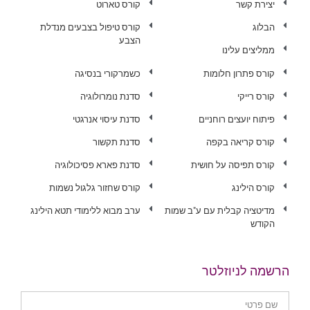
יצירת קשר
קורס טארוט
הבלוג
קורס טיפול בצבעים מנדלת
הצבע
ממליצים עלינו
קורס פתרון חלומות
כשמרקורי בנסיגה
קורס רייקי
סדנת נומרולוגיה
פיתוח יועצים רוחניים
סדנת עיסוי אנרגטי
קורס קריאה בקפה
סדנת תקשור
קורס תפיסה על חושית
סדנת פארא פסיכולוגיה
קורס הילינג
קורס שחזור גלגול נשמות
מדיטציה קבלית עם ע"ב שמות
ערב מבוא ללימודי תטא הילינג
הקודש
הרשמה לניוזלטר