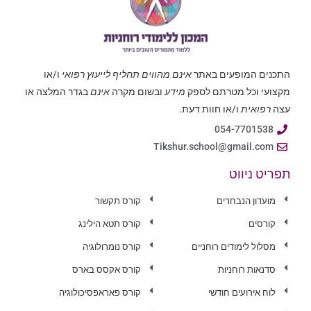
התכנים המופעים באתר
אינם מהווים תחליף לייעוץ רפואי
ו/או
מקצועי וכל מטרתם לספק
מידע
ובשום מקרה
אינם
בגדר המלצה או
עצה
רפואית
ו/או חוות דעת.
054-7701538
Tikshur.school@gmail.com
תפריט ניווט
מועדון הנבחרים
קורס תקשור
קורסים
קורס תטא הילינג
מסלול לימודים רוחניים
קורס נומרולוגיה
סדנאות רוחניות
קורס אקסס בארס
לוח אירועים חודשי
קורס פאראפסיכולוגיה