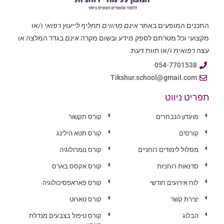
התכנים המופעים באתר
אינם מהווים תחליף לייעוץ רפואי
ו/או
מקצועי וכל מטרתם לספק
מידע
ובשום מקרה
אינם
בגדר המלצה או
עצה
רפואית
ו/או חוות דעת.
054-7701538
Tikshur.school@gmail.com
תפריט ניווט
מועדון הנבחרים
קורס תקשור
קורסים
קורס תטא הילינג
מסלול לימודים רוחניים
קורס נומרולוגיה
סדנאות רוחניות
קורס אקסס בארס
לוח אירועים חודשי
קורס פאראפסיכולוגיה
יצירת קשר
קורס טארוט
הבלוג
קורס טיפול בצבעים מנדלת