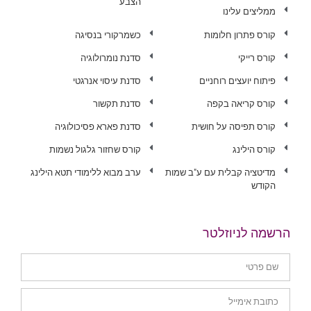
הצבע
ממליצים עלינו
קורס פתרון חלומות
כשמרקורי בנסיגה
קורס רייקי
סדנת נומרולוגיה
פיתוח יועצים רוחניים
סדנת עיסוי אנרגטי
קורס קריאה בקפה
סדנת תקשור
קורס תפיסה על חושית
סדנת פארא פסיכולוגיה
קורס הילינג
קורס שחזור גלגול נשמות
מדיטציה קבלית עם ע"ב שמות
ערב מבוא ללימודי תטא הילינג
הקודש
הרשמה לניוזלטר