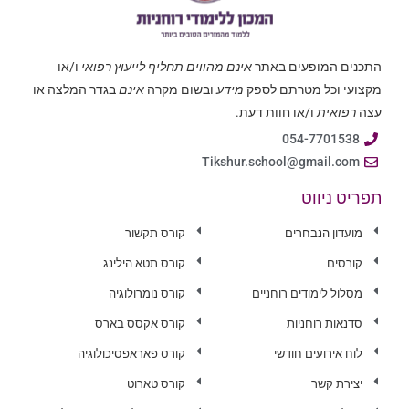
התכנים המופעים באתר
אינם מהווים תחליף לייעוץ רפואי
ו/או
מקצועי וכל מטרתם לספק
מידע
ובשום מקרה
אינם
בגדר המלצה או
עצה
רפואית
ו/או חוות דעת.
054-7701538
Tikshur.school@gmail.com
תפריט ניווט
מועדון הנבחרים
קורס תקשור
קורסים
קורס תטא הילינג
מסלול לימודים רוחניים
קורס נומרולוגיה
סדנאות רוחניות
קורס אקסס בארס
לוח אירועים חודשי
קורס פאראפסיכולוגיה
יצירת קשר
קורס טארוט