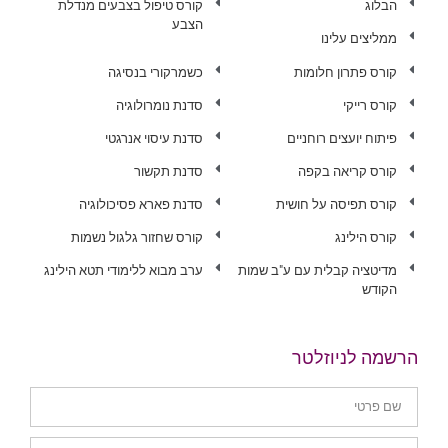
הבלוג
קורס טיפול בצבעים מנדלת
הצבע
ממליצים עלינו
קורס פתרון חלומות
כשמרקורי בנסיגה
קורס רייקי
סדנת נומרולוגיה
פיתוח יועצים רוחניים
סדנת עיסוי אנרגטי
קורס קריאה בקפה
סדנת תקשור
קורס תפיסה על חושית
סדנת פארא פסיכולוגיה
קורס הילינג
קורס שחזור גלגול נשמות
מדיטציה קבלית עם ע"ב שמות
ערב מבוא ללימודי תטא הילינג
הקודש
הרשמה לניוזלטר