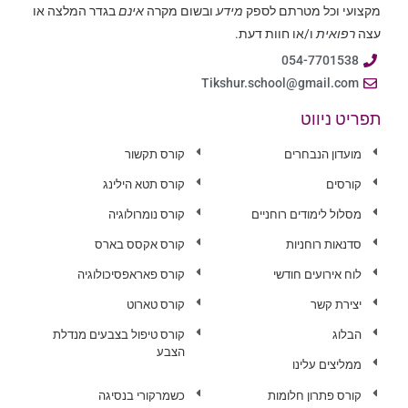
מקצועי וכל מטרתם לספק
מידע
ובשום מקרה
אינם
בגדר המלצה או
עצה
רפואית
ו/או חוות דעת.
054-7701538
Tikshur.school@gmail.com
תפריט ניווט
מועדון הנבחרים
קורס תקשור
קורסים
קורס תטא הילינג
מסלול לימודים רוחניים
קורס נומרולוגיה
סדנאות רוחניות
קורס אקסס בארס
לוח אירועים חודשי
קורס פאראפסיכולוגיה
יצירת קשר
קורס טארוט
הבלוג
קורס טיפול בצבעים מנדלת
הצבע
ממליצים עלינו
קורס פתרון חלומות
כשמרקורי בנסיגה