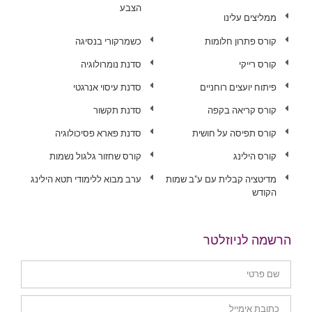
הצבע
ממליצים עלינו
קורס פתרון חלומות
כשמרקורי בנסיגה
קורס רייקי
סדנת נומרולוגיה
פיתוח יועצים רוחניים
סדנת עיסוי אנרגטי
קורס קריאה בקפה
סדנת תקשור
קורס תפיסה על חושית
סדנת פארא פסיכולוגיה
קורס הילינג
קורס שחזור גלגול נשמות
מדיטציה קבלית עם ע"ב שמות
ערב מבוא ללימודי תטא הילינג
הקודש
הרשמה לניוזלטר