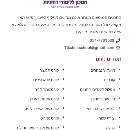
התכנים המופעים באתר
אינם מהווים תחליף לייעוץ רפואי
ו/או
מקצועי וכל מטרתם לספק
מידע
ובשום מקרה
אינם
בגדר המלצה או
עצה
רפואית
ו/או חוות דעת.
054-7701538
Tikshur.school@gmail.com
תפריט ניווט
מועדון הנבחרים
קורס תקשור
קורסים
קורס תטא הילינג
מסלול לימודים רוחניים
קורס נומרולוגיה
סדנאות רוחניות
קורס אקסס בארס
לוח אירועים חודשי
קורס פאראפסיכולוגיה
יצירת קשר
קורס טארוט
הבלוג
קורס טיפול בצבעים מנדלת