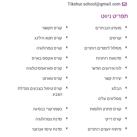
Tikshur.school@gmail.com
תפריט ניווט
מועדון הנבחרים
קורס תקשור
קורסים
קורס תטא הילינג
מסלול לימודים רוחניים
קורס נומרולוגיה
סדנאות רוחניות
קורס אקסס בארס
לוח אירועים חודשי
קורס פאראפסיכולוגיה
יצירת קשר
קורס טארוט
הבלוג
קורס טיפול בצבעים מנדלת
הצבע
ממליצים עלינו
קורס פתרון חלומות
כשמרקורי בנסיגה
קורס רייקי
סדנת נומרולוגיה
פיתוח יועצים רוחניים
סדנת עיסוי אנרגטי