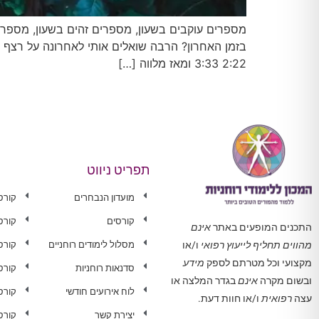
בזמן האחרון? הרבה שואלים אותי לאחרונה על רצף מ
2:22 3:33 ומאז מלווה […]
תפריט ניווט
מועדון הנבחרים
קורס
קורסים
קורס
התכנים המופעים באתר
אינם
מסלול לימודים רוחניים
קורס 
מהווים תחליף לייעוץ רפואי
ו/או
מקצועי וכל מטרתם לספק
מידע
סדנאות רוחניות
קורס
ובשום מקרה
אינם
בגדר המלצה או
לוח אירועים חודשי
קורס
עצה
רפואית
ו/או חוות דעת.
יצירת קשר
קורס