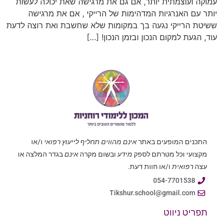
עמוקה ועוצמתית יותר, אם גם את מרגישה שאת יכולה לעשות
יותר עם האנרגיות המדהימות של הרייקי , אם את מרגישה
ששיטת הרייקי נגעה בך במקומות שלא שחשבת ואת רוצה לדעת
עוד, הגעת למקום הנכון ובזמן הנכון! […]
התכנים המופעים באתר
אינם מהווים תחליף לייעוץ רפואי
ו/או
מקצועי וכל מטרתם לספק
מידע
ובשום מקרה
אינם
בגדר המלצה או
עצה
רפואית
ו/או חוות דעת.
054-7701538
Tikshur.school@gmail.com
תפריט ניווט