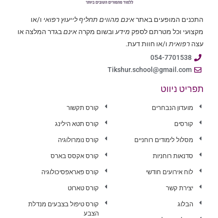
התכנים המופעים באתר
אינם מהווים תחליף לייעוץ רפואי
ו/או
מקצועי וכל מטרתם לספק
מידע
ובשום מקרה
אינם
בגדר המלצה או
עצה
רפואית
ו/או חוות דעת.
054-7701538
Tikshur.school@gmail.com
תפריט ניווט
מועדון הנבחרים
קורס תקשור
קורסים
קורס תטא הילינג
מסלול לימודים רוחניים
קורס נומרולוגיה
סדנאות רוחניות
קורס אקסס בארס
לוח אירועים חודשי
קורס פאראפסיכולוגיה
יצירת קשר
קורס טארוט
הבלוג
קורס טיפול בצבעים מנדלת
הצבע