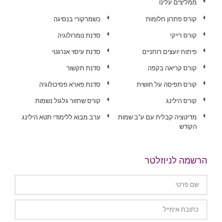
ממליצים עלינו
קורס פתרון חלומות
כשמרקורי בנסיגה
קורס רייקי
סדנת נומרולוגיה
פיתוח יועצים רוחניים
סדנת עיסוי אנרגטי
קורס קריאה בקפה
סדנת תקשור
קורס תפיסה על חושית
סדנת פארא פסיכולוגיה
קורס הילינג
קורס שחזור גלגול נשמות
מדיטציה קבלית עם ע"ב שמות
ערב מבוא ללימודי תטא הילינג
הקודש
הרשמה לניוזלטר