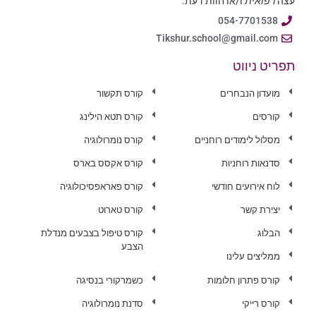
עצה
רפואית
ו/או חוות דעת.
054-7701538
Tikshur.school@gmail.com
תפריט ניווט
מועדון הנבחרים
קורס תקשור
קורסים
קורס תטא הילינג
מסלול לימודים רוחניים
קורס נומרולוגיה
סדנאות רוחניות
קורס אקסס בארס
לוח אירועים חודשי
קורס פאראפסיכולוגיה
יצירת קשר
קורס טארוט
הבלוג
קורס טיפול בצבעים מנדלת
הצבע
ממליצים עלינו
קורס פתרון חלומות
כשמרקורי בנסיגה
קורס רייקי
סדנת נומרולוגיה