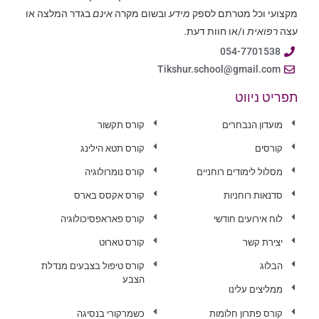
מקצועי וכל מטרתם לספק
מידע
ובשום מקרה
אינם
בגדר המלצה או
עצה
רפואית
ו/או חוות דעת.
054-7701538
Tikshur.school@gmail.com
תפריט ניווט
מועדון הנבחרים
קורס תקשור
קורסים
קורס תטא הילינג
מסלול לימודים רוחניים
קורס נומרולוגיה
סדנאות רוחניות
קורס אקסס בארס
לוח אירועים חודשי
קורס פאראפסיכולוגיה
יצירת קשר
קורס טארוט
הבלוג
קורס טיפול בצבעים מנדלת
הצבע
ממליצים עלינו
קורס פתרון חלומות
כשמרקורי בנסיגה