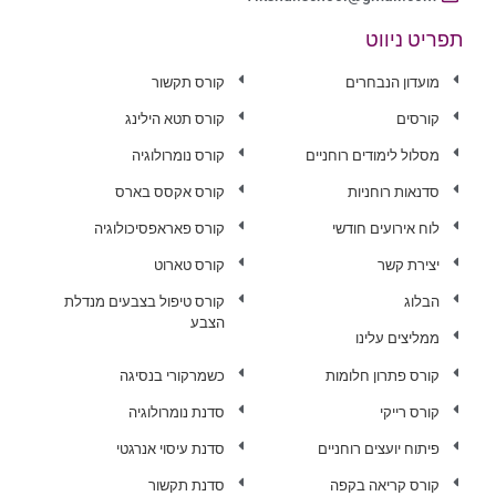
תפריט ניווט
מועדון הנבחרים
קורס תקשור
קורסים
קורס תטא הילינג
מסלול לימודים רוחניים
קורס נומרולוגיה
סדנאות רוחניות
קורס אקסס בארס
לוח אירועים חודשי
קורס פאראפסיכולוגיה
יצירת קשר
קורס טארוט
הבלוג
קורס טיפול בצבעים מנדלת
הצבע
ממליצים עלינו
קורס פתרון חלומות
כשמרקורי בנסיגה
קורס רייקי
סדנת נומרולוגיה
פיתוח יועצים רוחניים
סדנת עיסוי אנרגטי
קורס קריאה בקפה
סדנת תקשור