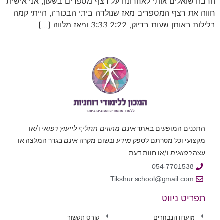
הרבה שואלים אותי לאחרונה על רצף מספרים בשעון, אני אישית
חווה את רצף המספרים מאז שנולדה ביתי הבכורה, הייתי קמה
בלילות באותן שעות בדיוק, 2:22 3:33 ומאז מלווה […]
התכנים המופעים באתר
אינם מהווים תחליף לייעוץ רפואי
ו/או
מקצועי וכל מטרתם לספק
מידע
ובשום מקרה
אינם
בגדר המלצה או
עצה
רפואית
ו/או חוות דעת.
054-7701538
Tikshur.school@gmail.com
תפריט ניווט
מועדון הנבחרים
קורס תקשור