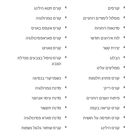
קורסים
קורס תטא הילינג
מסלול לימודים רוחניים
קורס נומרולוגיה
סדנאות רוחניות
קורס אקסס בארס
לוח אירועים חודשי
קורס פאראפסיכולוגיה
יצירת קשר
קורס טארוט
הבלוג
קורס טיפול בצבעים מנדלת
הצבע
ממליצים עלינו
קורס פתרון חלומות
כשמרקורי בנסיגה
קורס רייקי
סדנת נומרולוגיה
פיתוח יועצים רוחניים
סדנת עיסוי אנרגטי
קורס קריאה בקפה
סדנת תקשור
קורס תפיסה על חושית
סדנת פארא פסיכולוגיה
קורס הילינג
קורס שחזור גלגול נשמות