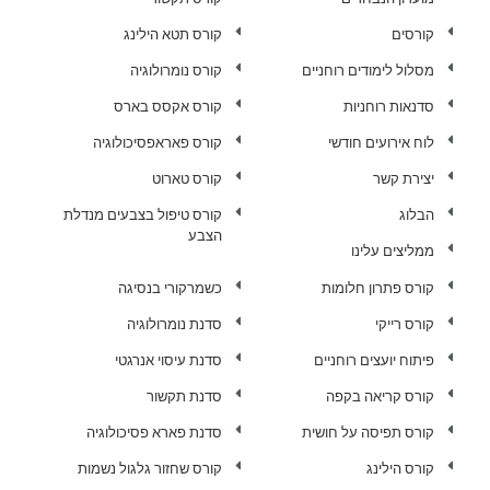
קורסים
קורס תטא הילינג
מסלול לימודים רוחניים
קורס נומרולוגיה
סדנאות רוחניות
קורס אקסס בארס
לוח אירועים חודשי
קורס פאראפסיכולוגיה
יצירת קשר
קורס טארוט
הבלוג
קורס טיפול בצבעים מנדלת
הצבע
ממליצים עלינו
קורס פתרון חלומות
כשמרקורי בנסיגה
קורס רייקי
סדנת נומרולוגיה
פיתוח יועצים רוחניים
סדנת עיסוי אנרגטי
קורס קריאה בקפה
סדנת תקשור
קורס תפיסה על חושית
סדנת פארא פסיכולוגיה
קורס הילינג
קורס שחזור גלגול נשמות