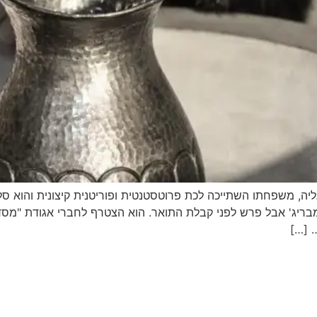
נת 1875 בבלימנגטון שבאנגליה, משפחתו השתייכה לכת פרוטסטנטית ופוריטנית קיצו
קמבריג' אבל פרש לפני קבלת התואר. הוא הצטרף לחברי אגודת "מס
 […]