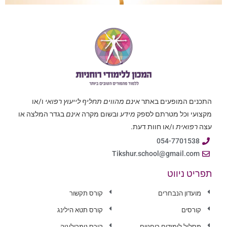
התכנים המופעים באתר
אינם מהווים תחליף לייעוץ רפואי
ו/או
מקצועי וכל מטרתם לספק
מידע
ובשום מקרה
אינם
בגדר המלצה או
עצה
רפואית
ו/או חוות דעת.
054-7701538
Tikshur.school@gmail.com
תפריט ניווט
מועדון הנבחרים
קורס תקשור
קורסים
קורס תטא הילינג
מסלול לימודים רוחניים
קורס נומרולוגיה