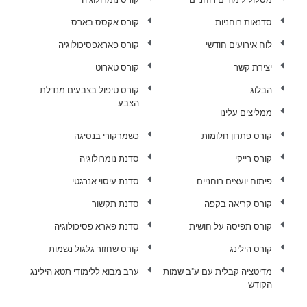
סדנאות רוחניות
קורס אקסס בארס
לוח אירועים חודשי
קורס פאראפסיכולוגיה
יצירת קשר
קורס טארוט
הבלוג
קורס טיפול בצבעים מנדלת
הצבע
ממליצים עלינו
קורס פתרון חלומות
כשמרקורי בנסיגה
קורס רייקי
סדנת נומרולוגיה
פיתוח יועצים רוחניים
סדנת עיסוי אנרגטי
קורס קריאה בקפה
סדנת תקשור
קורס תפיסה על חושית
סדנת פארא פסיכולוגיה
קורס הילינג
קורס שחזור גלגול נשמות
מדיטציה קבלית עם ע"ב שמות
ערב מבוא ללימודי תטא הילינג
הקודש