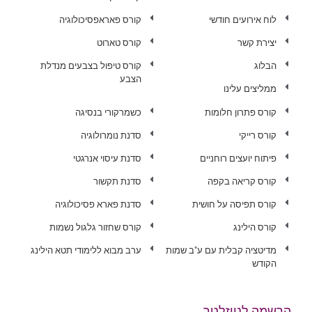
לוח אירועים חודשי
קורס פאראפסיכולוגיה
יצירת קשר
קורס טארוט
הבלוג
קורס טיפול בצבעים מנדלת
הצבע
ממליצים עלינו
קורס פתרון חלומות
כשמרקורי בנסיגה
קורס רייקי
סדנת נומרולוגיה
פיתוח יועצים רוחניים
סדנת עיסוי אנרגטי
קורס קריאה בקפה
סדנת תקשור
קורס תפיסה על חושית
סדנת פארא פסיכולוגיה
קורס הילינג
קורס שחזור גלגול נשמות
מדיטציה קבלית עם ע"ב שמות
ערב מבוא ללימודי תטא הילינג
הקודש
הרשמה לניוזלטר