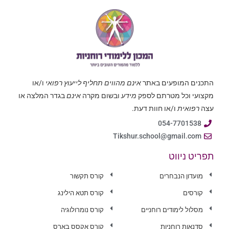
התכנים המופעים באתר
אינם מהווים תחליף לייעוץ רפואי
ו/או
מקצועי וכל מטרתם לספק
מידע
ובשום מקרה
אינם
בגדר המלצה או
עצה
רפואית
ו/או חוות דעת.
054-7701538
Tikshur.school@gmail.com
תפריט ניווט
מועדון הנבחרים
קורס תקשור
קורסים
קורס תטא הילינג
מסלול לימודים רוחניים
קורס נומרולוגיה
סדנאות רוחניות
קורס אקסס בארס