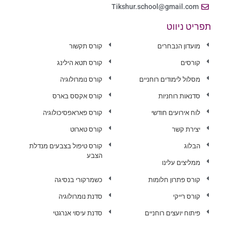
Tikshur.school@gmail.com
תפריט ניווט
מועדון הנבחרים
קורס תקשור
קורסים
קורס תטא הילינג
מסלול לימודים רוחניים
קורס נומרולוגיה
סדנאות רוחניות
קורס אקסס בארס
לוח אירועים חודשי
קורס פאראפסיכולוגיה
יצירת קשר
קורס טארוט
הבלוג
קורס טיפול בצבעים מנדלת
הצבע
ממליצים עלינו
קורס פתרון חלומות
כשמרקורי בנסיגה
קורס רייקי
סדנת נומרולוגיה
פיתוח יועצים רוחניים
סדנת עיסוי אנרגטי