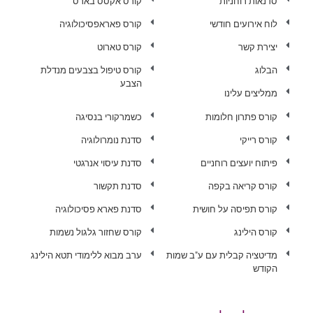
סדנאות רוחניות
קורס אקסס בארס
לוח אירועים חודשי
קורס פאראפסיכולוגיה
יצירת קשר
קורס טארוט
הבלוג
קורס טיפול בצבעים מנדלת
הצבע
ממליצים עלינו
קורס פתרון חלומות
כשמרקורי בנסיגה
קורס רייקי
סדנת נומרולוגיה
פיתוח יועצים רוחניים
סדנת עיסוי אנרגטי
קורס קריאה בקפה
סדנת תקשור
קורס תפיסה על חושית
סדנת פארא פסיכולוגיה
קורס הילינג
קורס שחזור גלגול נשמות
מדיטציה קבלית עם ע"ב שמות
ערב מבוא ללימודי תטא הילינג
הקודש