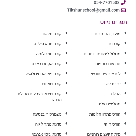
054-7701538
Tikshur.school@gmail.com
תפריט ניווט
מועדון הנבחרים
קורס תקשור
קורסים
קורס תטא הילינג
מסלול לימודים רוחניים
קורס נומרולוגיה
סדנאות רוחניות
קורס אקסס בארס
לוח אירועים חודשי
קורס פאראפסיכולוגיה
יצירת קשר
קורס טארוט
הבלוג
קורס טיפול בצבעים מנדלת
הצבע
ממליצים עלינו
קורס פתרון חלומות
כשמרקורי בנסיגה
קורס רייקי
סדנת נומרולוגיה
פיתוח יועצים רוחניים
סדנת עיסוי אנרגטי