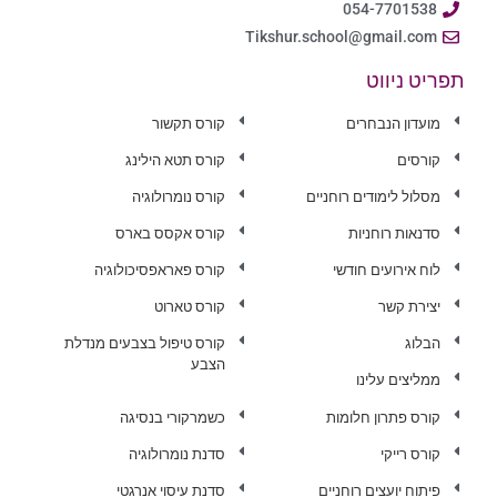
054-7701538
Tikshur.school@gmail.com
תפריט ניווט
מועדון הנבחרים
קורס תקשור
קורסים
קורס תטא הילינג
מסלול לימודים רוחניים
קורס נומרולוגיה
סדנאות רוחניות
קורס אקסס בארס
לוח אירועים חודשי
קורס פאראפסיכולוגיה
יצירת קשר
קורס טארוט
הבלוג
קורס טיפול בצבעים מנדלת
הצבע
ממליצים עלינו
קורס פתרון חלומות
כשמרקורי בנסיגה
קורס רייקי
סדנת נומרולוגיה
פיתוח יועצים רוחניים
סדנת עיסוי אנרגטי