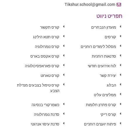
Tikshur.school@gmail.com
תפריט ניווט
מועדון הנבחרים
קורס תקשור
קורסים
קורס תטא הילינג
מסלול לימודים רוחניים
קורס נומרולוגיה
סדנאות רוחניות
קורס אקסס בארס
לוח אירועים חודשי
קורס פאראפסיכולוגיה
יצירת קשר
קורס טארוט
הבלוג
קורס טיפול בצבעים מנדלת
הצבע
ממליצים עלינו
קורס פתרון חלומות
כשמרקורי בנסיגה
קורס רייקי
סדנת נומרולוגיה
פיתוח יועצים רוחניים
סדנת עיסוי אנרגטי