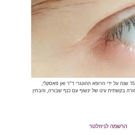
אבחון אירידיולוגי הינו איבחון דרך גלגל העין (הקשתית) אבחון אירידיולוגי מודרני, כפי שאנו מכירים כיום, פותחה לפני כ־150 שנה על ידי הרופא ההונגרי ד"ר ואן פאסקלי,
דה שחורה בקשתית עינו של ינשוף עם כנף שבורה, והבחין
הרשמה לניוזלטר