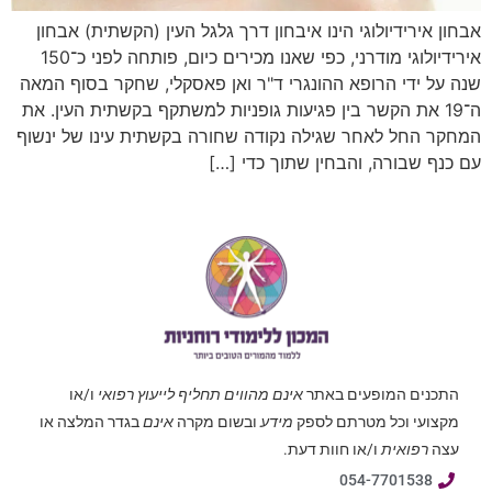
אבחון אירידיולוגי הינו איבחון דרך גלגל העין (הקשתית) אבחון
אירידיולוגי מודרני, כפי שאנו מכירים כיום, פותחה לפני כ־150
שנה על ידי הרופא ההונגרי ד"ר ואן פאסקלי, שחקר בסוף המאה
ה־19 את הקשר בין פגיעות גופניות למשתקף בקשתית העין. את
המחקר החל לאחר שגילה נקודה שחורה בקשתית עינו של ינשוף
עם כנף שבורה, והבחין שתוך כדי […]
התכנים המופעים באתר
אינם מהווים תחליף לייעוץ רפואי
ו/או
מקצועי וכל מטרתם לספק
מידע
ובשום מקרה
אינם
בגדר המלצה או
עצה
רפואית
ו/או חוות דעת.
054-7701538