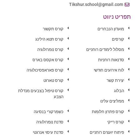
Tikshur.school@gmail.com
תפריט ניווט
מועדון הנבחרים
קורס תקשור
קורסים
קורס תטא הילינג
מסלול לימודים רוחניים
קורס נומרולוגיה
סדנאות רוחניות
קורס אקסס בארס
לוח אירועים חודשי
קורס פאראפסיכולוגיה
יצירת קשר
קורס טארוט
הבלוג
קורס טיפול בצבעים מנדלת
הצבע
ממליצים עלינו
קורס פתרון חלומות
כשמרקורי בנסיגה
קורס רייקי
סדנת נומרולוגיה
פיתוח יועצים רוחניים
סדנת עיסוי אנרגטי