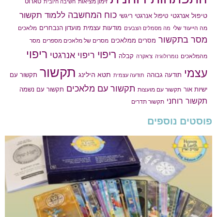
טארוט
זימון מציאות
חשיבה חיובית
כוח המחשבה
ללמוד תקשור
טיפול אנרגטי
טיפול אנרגטי ריגשי
מודעות עצמית
מועדון הנבחרים
מה הייעוד שלי
מלאכים
מה מסמלים הצבעים
מסר בתקשור
מסרים ממלאכים
מסרים של מלאכים מספרים
מסר
ריפוי
ריפוי
ריפוי אנרגטי
קבלה
מהמלאכים
נומרולוגיה
צ'אקרה
תקשור
עצמי
תטא הילינג
תודעה גבוהה
תקשור עם
תודעה עצמית
תקשור עם מלאכים
תקשור עם נשמה
ישיות אור
תקשור עם מועצות
תקשור רוחני
תקשור תדרים
פוסטים נוספים