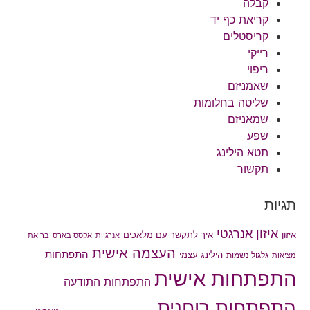
קבלה
קריאת כף יד
קריסטלים
רייקי
ריפוי
שאמניזם
שליטה בחלומות
שמאניזם
שפע
תטא הילינג
תקשור
תגיות
איזון אנרגטי
איך לתקשר עם מלאכים
איזון
אנרגיות
אקסס בארס
בריאת
העצמה אישית
התפתחות
הילינג עצמי
גלגול נשמות
מציאות
התפתחות אישית
התפתחות התודעה
התפתחות רוחנית