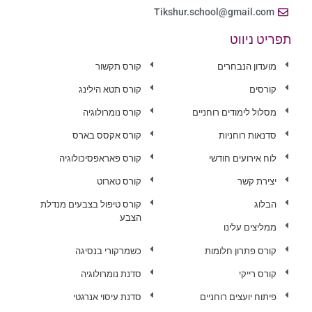
Tikshur.school@gmail.com
תפריט ניווט
מועדון הנבחרים
קורס תקשור
קורסים
קורס תטא הילינג
מסלול לימודים רוחניים
קורס נומרולוגיה
סדנאות רוחניות
קורס אקסס בארס
לוח אירועים חודשי
קורס פאראפסיכולוגיה
יצירת קשר
קורס טארוט
הבלוג
קורס טיפול בצבעים מנדלת
הצבע
ממליצים עלינו
קורס פתרון חלומות
כשמרקורי בנסיגה
קורס רייקי
סדנת נומרולוגיה
פיתוח יועצים רוחניים
סדנת עיסוי אנרגטי