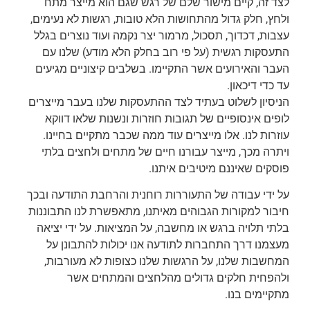
לצד זה, קיים מישור שלם של רגש שגם הוא מייצר מתח
ולחץ, חלק גדול מהתחושות הלא טובות, רגשות לא נעימים,
עצבות, דכדוך, תסכול, מרמור יצר נקמה ועוד נוצרים בגלל
התעסקות רגשית (על פי רוב בחלק הלא מודע) שלנו עם
העבר והאירועים אשר התקיימו. בשלבים קיצוניים מגיעים
עד כדי דיכאון.
הניסיון לשלוט בעתיד לצד ההתעסקות שלנו בעבר מייצרים
לופים אינסופיים של תגובות חוזרות ונשנות שלאו דווקא
עוזרות לנו. אלו מייצרים עוד ממה שכבר מתקיים בחיינו.
ויתרה מכך, מייצר עבורנו חיים של מתחים ולחצים בלתי
פוסקים שאיננם מיטיבים איתנו.
על ידי עבודה של התעוררות רוחנית והרחבת התודעה ובכך
חיבור למקורות הגבוהים מאיתנו, מתאפשרת לנו התבוננות
בלתי תלויה ברגש או מחשבה, על המציאות. על ידי יציאה
מעצמנו דרך התחברות לתודעה אנו יכולות להתבונן על
המחשבות שלנו, על הרגשות שלנו כצופות לא מעורבות,
ולהפחית חלקים גדולים מהלחצים והמתחים אשר
מתקיימים בנו.