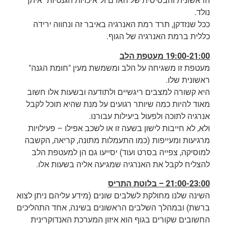
הראשונית והבסיסית של האדם ול"איכויות הגנטיות" איתן
נולד.
ככל שנזדקן, תרד רמת האנרגיה באיבר זה ונחווה ירידה
כללית ברמת האנרגיה של הגוף.
19:00-21:00 מעטפת הלב
מעטפת זו משגיחה על הלב ומשמשת מעין "חומת הגנה"
ראשונית שלו.
היא קשורה למצבים ריגשיים ולתודעה ובשעות אלו חשוב
מאוד להיות כמה שיותר רגועים על מנת שהיא תוכל לקבל
אנרגיה לתוכה ולפעול ביעילות עבורנו.
ולא, לא חייבות לישון בשעה זו או לשכב אפילו – פעילויות
מרגיעות ומעייפות (כמו התעמלות מתונה, קריאה, הקשבה
למוסיקה, צפייה בסרט ועוד) יסייעו גם הן למעטפת הלב
להצליח לקבל את האנרגיה שמגיעה אליה בשעות אלו.
21:00-23:00 – בלוטת התריס
השינה שלנו מחולקת לשלבים שונים (מידע עליהם ניתן לצוא
ברשת) ובמהלך השלבים הראשונים בשינה, אחד התהליכים
החשובים שקורים בגוף הוא איזון המערכת האנדוקרינית