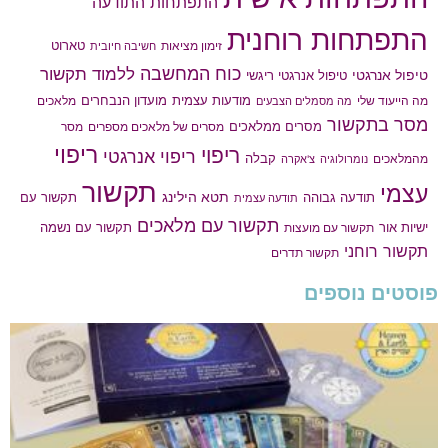
התפתחות התודעה
התפתחות רוחנית
טארוט
זימון מציאות
חשיבה חיובית
כוח המחשבה
ללמוד תקשור
טיפול אנרגטי
טיפול אנרגטי ריגשי
מודעות עצמית
מועדון הנבחרים
מה הייעוד שלי
מלאכים
מה מסמלים הצבעים
מסר בתקשור
מסרים ממלאכים
מסרים של מלאכים מספרים
מסר
ריפוי
ריפוי
ריפוי אנרגטי
קבלה
מהמלאכים
נומרולוגיה
צ'אקרה
תקשור
עצמי
תטא הילינג
תודעה גבוהה
תקשור עם
תודעה עצמית
תקשור עם מלאכים
תקשור עם נשמה
ישיות אור
תקשור עם מועצות
תקשור רוחני
תקשור תדרים
פוסטים נוספים