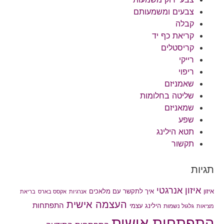
צבעים ומשמעותם
קבלה
קריאת כף יד
קריסטלים
רייקי
ריפוי
שאמניזם
שליטה בחלומות
שמאניזם
שפע
תטא הילינג
תקשור
תגיות
איזון אנרגטי
איך לתקשר עם מלאכים
איזון
אנרגיות
אקסס בארס
בריאת
העצמה אישית
התפתחות
הילינג עצמי
גלגול נשמות
מציאות
התפתחות אישית