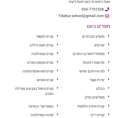
עצה
רפואית
ו/או חוות דעת.
054-7701538
Tikshur.school@gmail.com
תפריט ניווט
מועדון הנבחרים
קורס תקשור
קורסים
קורס תטא הילינג
מסלול לימודים רוחניים
קורס נומרולוגיה
סדנאות רוחניות
קורס אקסס בארס
לוח אירועים חודשי
קורס פאראפסיכולוגיה
יצירת קשר
קורס טארוט
הבלוג
קורס טיפול בצבעים מנדלת
הצבע
ממליצים עלינו
קורס פתרון חלומות
כשמרקורי בנסיגה
קורס רייקי
סדנת נומרולוגיה