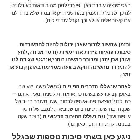
האלימינציה עובדת כאן יופי כדי לסנן מה בוודאות לא רלוונטי
לנו כך שנוכל להתעמק במה שמדוייק או במה שלא ברור לנו
אם קשור אלינו או לא וכך נקבל עוד דיוקים).
ובזמן שחשוב לזכור שאכן יכולות להיות להתעוררות
סיבות רפואיות פיזיות או ריגשיות (חוסר מנוחה, לחץ
ועוד) אכן יתכן ומדובר במשהו רוחני/אנרגטי שגורם לנו
להתעורר מהשינה דווקא בשעה מסויימת באופן קבוע או
זמני.
לאחר שנשללו הדברים הפיזיים
(למשל משהו שעושה
באופן קבוע רעש בשעה כזו או אחרת לשניה ומעיר אותנו –
כמו לדוג' הוצאת פחי אשפה לרחוב, שעון מעורר בנייד של
שכן, הרבה שעות שינה ביום שמביאות למצב של חוסר
עייפות ועוד)
וגם נשללו הסיבות הריגשיות
(חוסר שקט
בפנימי, לחץ, חרדות, דכאון וכו')
ניגע כאן בשתי סיבות נוספות שבגלל