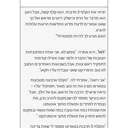
תראי את הקלף 3 חרבות. הוא קלף קשה, אבל הוגן:
הוא מדבר על הרס וכישלון ידועים מראש ועל כך
שאנו אמורים לדעת מדוע החדשות הרעות עלולות
להגיע.
האם מגיע לך להיות מפוטרת?"
"
לא!
", היא אמרה. "ממש לא. אני אחת המתכנתות
הטובות של החברה ולפני שנה אפילו קודמתי
לתפקיד ראש צוות, אבל בשבועות האחרונים המצב
לא טוב והפרויקט שאני עובדת עליו תקוע".
"אני רואה", אמרתי לה. "הקלף ארבעה מטבעות
בטארוט מציג את זה טוב מאוד.תסתכלי עליו –
נראה שיש לך הרבה על הראש, וגם על הלב. אבל
הוא בעיקר מספר לנו שבמקום להגיב נכון, את
נצמדת לפחדים ופועלת מתוך אוטומט.
את שוכחת כמה את טובה במה שאת עושה ובמקום
לחפש פתרון את פועלת מתוך אינסטינקט."
"והקלף 5 חרבות בטארוט מספר לי שאת צריכה