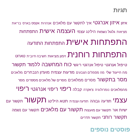
תגיות
איזון אנרגטי
איך לתקשר עם מלאכים
איזון
אנרגיות
אקסס בארס
בריאת
העצמה אישית
התפתחות
הילינג עצמי
גלגול נשמות
מציאות
התפתחות אישית
התפתחות התודעה
התפתחות רוחנית
טארוט
זימון מציאות
חשיבה חיובית
כוח המחשבה
ללמוד תקשור
טיפול אנרגטי
טיפול אנרגטי ריגשי
מודעות עצמית
מועדון הנבחרים
מה הייעוד שלי
מלאכים
מה מסמלים הצבעים
מסר בתקשור
מסרים ממלאכים
מסרים של מלאכים מספרים
מסר
ריפוי
ריפוי
ריפוי אנרגטי
קבלה
מהמלאכים
נומרולוגיה
צ'אקרה
תקשור
עצמי
תטא הילינג
תודעה גבוהה
תקשור עם
תודעה עצמית
תקשור עם מלאכים
תקשור עם נשמה
ישיות אור
תקשור עם מועצות
תקשור רוחני
תקשור תדרים
פוסטים נוספים