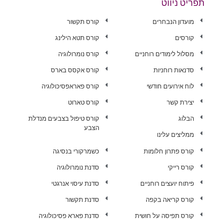
תפריט ניווט
מועדון הנבחרים
קורס תקשור
קורסים
קורס תטא הילינג
מסלול לימודים רוחניים
קורס נומרולוגיה
סדנאות רוחניות
קורס אקסס בארס
לוח אירועים חודשי
קורס פאראפסיכולוגיה
יצירת קשר
קורס טארוט
הבלוג
קורס טיפול בצבעים מנדלת
הצבע
ממליצים עלינו
קורס פתרון חלומות
כשמרקורי בנסיגה
קורס רייקי
סדנת נומרולוגיה
פיתוח יועצים רוחניים
סדנת עיסוי אנרגטי
קורס קריאה בקפה
סדנת תקשור
קורס תפיסה על חושית
סדנת פארא פסיכולוגיה