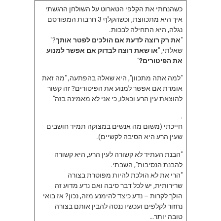
כשהנחתי את הקלפי הטארוט על השולחן הרגשתי
איך היא מתכווצת, וכשהקלף 3 חרבות המפורסם
נגלה, היא התחילה לבכות.
"
את רק רוצה לדעת אם הולכים לפטר אותך
?"
שאלתי, "
או שאת רוצה לבדוק אם אפשר למנוע
את הפיטורים?
"
"למה אתה מתכוון", היא שאלה בהפתעה, "מה זאת
אומרת אם אפשר למנוע את הפיטורים? זה קשור
להוצאת עין הרע וכאלו, כי אני לא מאמינה בזה"
.
חייכתי (משום מה אנשים במצוקה תמיד חושבים
שעין הרע היא הסיבה לקשיים).
"הבנת העתיד לא קשורה לעין הרע, היא קשורה
להבנת הנסיבות", השבתי.
"הרי את לא הולכת להיות מפוטרת בצורה
שרירותית, יש לכל דבר סיבה ואם נדע מדוע זה
הולך לקרות – נדע כיצד להימנע מזה, נכון? אז בואי
נחזור לקלפים ועכשיו ננסה להבין אותם בצורה
טובה יותר…