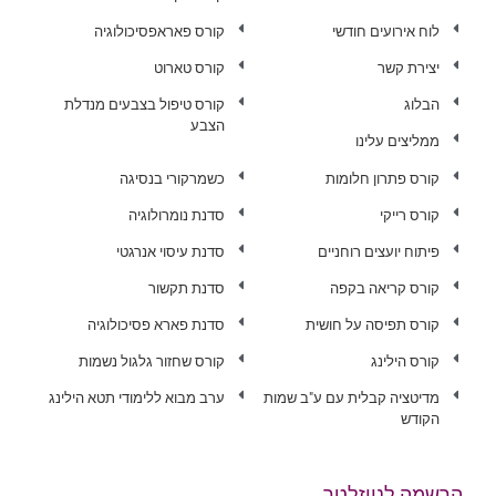
לוח אירועים חודשי
קורס פאראפסיכולוגיה
יצירת קשר
קורס טארוט
הבלוג
קורס טיפול בצבעים מנדלת
הצבע
ממליצים עלינו
קורס פתרון חלומות
כשמרקורי בנסיגה
קורס רייקי
סדנת נומרולוגיה
פיתוח יועצים רוחניים
סדנת עיסוי אנרגטי
קורס קריאה בקפה
סדנת תקשור
קורס תפיסה על חושית
סדנת פארא פסיכולוגיה
קורס הילינג
קורס שחזור גלגול נשמות
מדיטציה קבלית עם ע"ב שמות
ערב מבוא ללימודי תטא הילינג
הקודש
הרשמה לניוזלטר