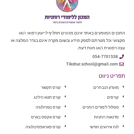
התכנים המופעים באתר
אינם מהווים תחליף לייעוץ רפואי
ו/או
מקצועי וכל מטרתם לספק
מידע
ובשום מקרה
אינם
בגדר המלצה או
עצה
רפואית
ו/או חוות דעת.
054-7701538
Tikshur.school@gmail.com
תפריט ניווט
מועדון הנבחרים
קורס תקשור
קורסים
קורס תטא הילינג
מסלול לימודים רוחניים
קורס נומרולוגיה
סדנאות רוחניות
קורס אקסס בארס
לוח אירועים חודשי
קורס פאראפסיכולוגיה