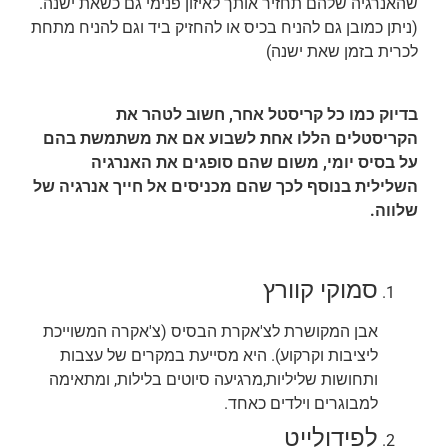
שהאנרגיה שלהם תחזיר אותך לאיזון פנימי גם כשאת ישנה.
(ניתן כמובן גם להניח בכיס או להחזיק ביד וגם להניח מתחת
לכרית בזמן שאת ישנה)
בדיוק כמו כל קריסטל אחר, חשוב לטהר את
הקריסטלים הללו אחת לשבוע אם את משתמשת בהם
על בסיס יומי, משום שהם סופגים את האנרגיה
השלילית בנוסף לכך שהם מכניסים אל חייך אנרגיה של
שלווה.
סמוקי קוורץ
אבן המקושרת לצ'אקרת הבסיס (צ'אקרה המשוייכת
ליציבות וקרקוע). היא מסייעת במקרים של עצבות
ותחושות שליליות,מרגיעה סיוטים בלילות, ומתאימה
למבוגרים וילדים כאחד.
לפידולייט