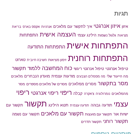
תגיות
איזון אנרגטי
איך לתקשר עם מלאכים
איזון
אנרגיות
אקסס בארס
בריאת
העצמה אישית
התפתחות
הילינג עצמי
גלגול נשמות
מציאות
התפתחות אישית
התפתחות התודעה
התפתחות רוחנית
טארוט
זימון מציאות
חשיבה חיובית
כוח המחשבה
ללמוד תקשור
טיפול אנרגטי
טיפול אנרגטי ריגשי
מודעות עצמית
מועדון הנבחרים
מה הייעוד שלי
מלאכים
מה מסמלים הצבעים
מסר בתקשור
מסרים ממלאכים
מסרים של מלאכים מספרים
מסר
ריפוי
ריפוי
ריפוי אנרגטי
קבלה
מהמלאכים
נומרולוגיה
צ'אקרה
תקשור
עצמי
תטא הילינג
תודעה גבוהה
תקשור עם
תודעה עצמית
תקשור עם מלאכים
תקשור עם נשמה
ישיות אור
תקשור עם מועצות
תקשור רוחני
תקשור תדרים
פוסטים נוספים