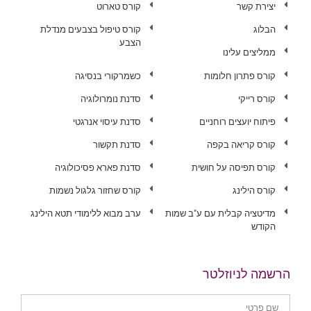
יצירת קשר
קורס טארוט
הבלוג
קורס טיפול בצבעים מנדלת
הצבע
ממליצים עלינו
קורס פתרון חלומות
כשמרקורי בנסיגה
קורס רייקי
סדנת נומרולוגיה
פיתוח יועצים רוחניים
סדנת עיסוי אנרגטי
קורס קריאה בקפה
סדנת תקשור
קורס תפיסה על חושית
סדנת פארא פסיכולוגיה
קורס הילינג
קורס שחזור גלגול נשמות
מדיטציה קבלית עם ע"ב שמות
ערב מבוא ללימודי תטא הילינג
הקודש
הרשמה לניוזלטר