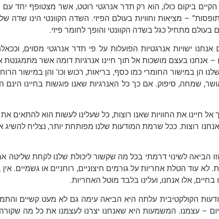
קיים ביקום כולו, הוא רק תדר אנרגטי רוטט, אשר מצטופף יחד עם הא
ופסות” – מציאות וחוויות בעולם הפיזי. השדה הקוונטי הינו שדה של פ
ם בעולם מתחיל כגל בשדה הקוונטי והופך לחומר פיזי.
אנחנו ישויות אנרגטיות הפועלות על פי תדר אנרגטי מסוים, וככאל
 – אנחנו בעצם מושכות אל תוך חיינו אנרגיות דומה אשר מתמגנטת 
לנו הן במישור החומרי כמו כסף, בריאות, רכוש וכו' והן במישור הרוחנ
ושר, שמחה, סיפוק. אם כך כל האנרגיות שאנו פוגשות בחיינו הינם
 אל חיינו את החוויות שאנו רוצות, כל שעלינו לעשות הוא להתאים א
חנו רוצות. ככל שרמת המודעות שלנו מפותחת יותר, נצליח להשיג א
ו הביאה לשינוי דרמתי בכל מה שקשור ליכולת שלנו לקחת שליטה אמ
ת. לא עוד הטלת אחריות על גורמים חיצוניים, רוחניים או גשמיים. 
 בחיים, אלו אנחנו, ועלינו בלבד מוטל האחריות.
דעות הקולקטיבית עלתה היא הביאה עימה גם לא מעט קשיים והתמו
ום – עצמנו. המשמעות היא שאנחנו יצרנו לעצמנו את כל מה שקורה 