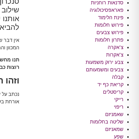
סנכרון
סדנאות רוחניות
שילוב 
פאראפסיכולוגיה
פינת הלימוד
אותנו 
פירוש חלומות
להביא 
פירוש צבעים
פתרון חלומות
אין דבר ש
צ'אקרה
המכוון וה
צ'אקרות
תנו מחשב
צבע ירוק משמעות
רוצות כב
צבעים ומשמעותם
קבלה
וזהו 
קריאת כף יד
קריסטלים
נכתב על י
רייקי
אורחת בקו
ריפוי
שאמניזם
שליטה בחלומות
שמאניזם
שפע