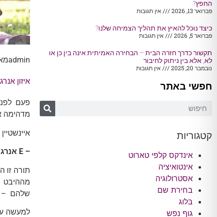
החפץ?
פברואר 13, 2026
אין תגובות
כיצד נוכל להאיץ את תהליך הצמיחה שלנו?
פברואר 5, 2026
אין תגובות
תקשור כדרך חזרה הבית – הבחירה האמיתית אינה בין כן או
admin
מאי 3, 
לא, אלא בין ניתוק לחיבור
נובמבר 20, 2025
אין תגובות
איזון אנרג
חפשי באתר
פעם לפני
מדהימה אש
איינשטיין
קטגוריות
–
E
אנרגיה
אינדקס קלפי טארוט
אינטואיציה
תורה זו ה
אסטרולוגיה
מההיבט הפ
בחירת שם
שלהם – א
בלוג
למעשה על 
גוף נפש