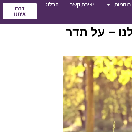
רוחניות
יצירת קשר
הבלוג
דברו
איתנו
נו – על תדר