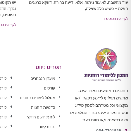
עוד מחשבה, לא עוד ניתוח, אלא ידיעה ברורה. דווקא ברגעים
יש תקופו
האלה – כשיש בלב שאלה,
נגדך. הדב
דפוסים, ה
לקריאת הפוסט »
לקריאת הפו
תפריט ניווט
מועדון הנבחרים
קורס
קורסים
קורס
התכנים המופעים באתר
אינם
מסלול לימודים רוחניים
קורס 
מהווים תחליף לייעוץ רפואי
ו/או
מקצועי וכל מטרתם לספק
מידע
סדנאות רוחניות
קורס
ובשום מקרה
אינם
בגדר המלצה או
לוח אירועים חודשי
קורס
עצה
רפואית
ו/או חוות דעת.
יצירת קשר
קורס
054-7701538