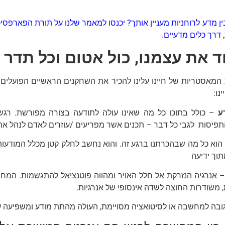
 מדע לרוחניות מעניין אותך? יכנסו למאמר שלנו על תורת ה
פארפסיכו
 דרך כלים מדעיים.
 את עצמנו, כול אטום וכל תדר א
ת המאסטריות של חיינו עלינו להכיר את השחקנים הראשיים הפועלי
נו:
ע
– כולל בתוכו כל מה שאינו עולה לתודעה בצורה מפורשת. רגשות, 
תפיסות לגבי כל דבר – תכנים אשר מפריעים /עוזרים לאדם לנהל את 
הוא כל מה שבהכרתנו ברגע זה. והוא נחשב לחלק קטן מכלל המודעות 
תוך ידיעה
 אנרגיה הנזרקת אל חלל האויר ומהווה פוטנציאל להתגשמות. המחש
 משודרות החוצה לשדה אינסופי של אנרגיות.
ובה למחשבה או לסיטואציה מסויימת, העולה מהתת מודע ומשפיעה על