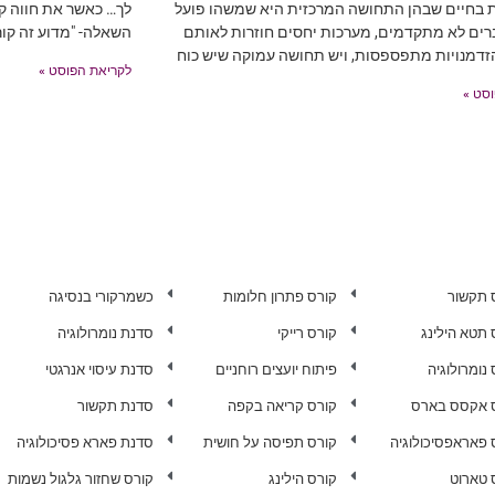
ת בחיים שבהן התחושה המרכזית היא שמשהו פועל
לך… כאשר את חווה קו
רים לא מתקדמים, מערכות יחסים חוזרות לאותם
השאלה- "מדוע זה קור
זדמנויות מתפספסות, ויש תחושה עמוקה שיש כוח
לקריאת הפוסט »
סט »
 תקשור
קורס פתרון חלומות
כשמרקורי בנסיגה
 תטא הילינג
קורס רייקי
סדנת נומרולוגיה
נומרולוגיה
פיתוח יועצים רוחניים
סדנת עיסוי אנרגטי
 אקסס בארס
קורס קריאה בקפה
סדנת תקשור
 פאראפסיכולוגיה
קורס תפיסה על חושית
סדנת פארא פסיכולוגיה
 טארוט
קורס הילינג
קורס שחזור גלגול נשמות