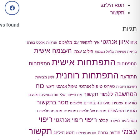
תטא הילינג
תקשור
ws found
תגיות
איזון אנרגטי
איך לתקשר עם מלאכים
איזון
אנרגיות
אקסס בארס
העצמה אישית
הילינג עצמי
גלגול נשמות
בריאת מציאות
התפתחות אישית
התפתחות
התפתחות
התפתחות רוחנית
התודעה
זימון מציאות
כוח
טיפול אנרגטי
טארוט
טיפול אנרגטי ריגשי
חשיבה חיובית
המחשבה
ללמוד תקשור
מה הייעוד שלי
מה מסמלים הצבעים
מסר בתקשור
מודעות עצמית
מועדון הנבחרים
מלאכים
מסרים ממלאכים
מסרים של מלאכים מספרים
מסר מהמלאכים
ריפוי
ריפוי
ריפוי אנרגטי
קבלה
נומרולוגיה
צ'אקרה
תקשור
עצמי
תטא הילינג
תודעה גבוהה
תודעה עצמית