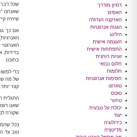
שכל דבר ה
דמיון מודרך
שאנחנו “ת
האסים
שיהיה קיי
הארקנה הגדולה
הגנות אנרגטיות
אם כך גם 
הילינג
האנרגיות)
העצמה אישית
האנרגטי ש
התפתחות אישית
בדידות, א
זוגיות רוחנית
בתוכנו.
חלום נבואי
חלומות
כדי למשוך
חסימות אנרגטיות
של מה שאנ
טארוט
קצר יותר.
טוטם
התגלית הז
טיהור
שאנו רוצו
יכולת על טבעית
שקורה לנו
יעוד
כירולוגיה
ככל שהמו
מדיטציה
טוב עד הי