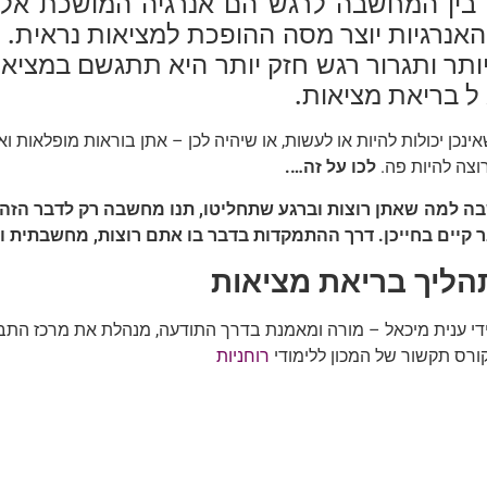
 בין המחשבה לרגש הם אנרגיה המושכת אליה
האנרגיות יוצר מסה ההופכת למציאות נראית
יותר ותגרור רגש חזק יותר היא תתגשם במציאות
ל בריאת מציאות.
אינכן יכולות להיות או לעשות, או שיהיה לכן – אתן בוראות מופלאות ו
רוצה להיות פה.
לכו על זה….
ה למה שאתן רוצות וברגע שתחליטו, תנו מחשבה רק לדבר הזה.
ר קיים בחייכן. דרך ההתמקדות בדבר בו אתם רוצות, מחשבתית ור
תהליך בריאת מציאות
די ענית מיכאל – מורה ומאמנת בדרך התודעה, מנהלת את מרכז התבונ
רס תקשור של המכון ללימודי
רוחניות