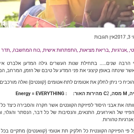
2017
אין תגובות
טי
, ,
אנרגיות
, ,
בריאת מציאות
, ,
התפתחות אישית
, ,
כוח המחשבה
, ,
תדר א
 הרבה שנים…… בתחילת שנות העשרים גילה המדען אלברט איינש
ר שינתה באופן קיצוני את פני המדע על טיבם של הזמן, המרחב, המ
 הוכיח כי ניתן לחלק את אטומים לתת-אטומים (קוונטים) ואלה מורכבים
, M
מסה, C
2
מ
הירות האור
:
: Energy = EVERYTHING
וותה את אבני היסוד לפיזיקת הקוונטים אשר חקרה והסבירה כיצד כל 
יזי של האירועים, התנאים, והנסיבות של כל דבר, הנסתר והגלוי, 
נרגיות טהורות.
פי הפיזיקה הקוונטית כל חלקיק תת אטומי (קוואנטים) מתקיים בכל 