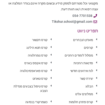
מקצועי וכל מטרתם לספק
מידע
ובשום מקרה
אינם
בגדר המלצה או
עצה
רפואית
ו/או חוות דעת.
054-7701538
Tikshur.school@gmail.com
תפריט ניווט
מועדון הנבחרים
קורס תקשור
קורסים
קורס תטא הילינג
מסלול לימודים רוחניים
קורס נומרולוגיה
סדנאות רוחניות
קורס אקסס בארס
לוח אירועים חודשי
קורס פאראפסיכולוגיה
יצירת קשר
קורס טארוט
הבלוג
קורס טיפול בצבעים מנדלת
הצבע
ממליצים עלינו
קורס פתרון חלומות
כשמרקורי בנסיגה