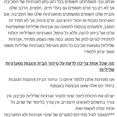
אנחנו ובני משפחתנו חשופים בכל רגע נתון לאנרגיות של הסביבה.
אך לא רק בני אדם חשופים גם בעלי חיים, חפצים, הרכב שלנו
והבית שלנו חשופים ומושפעים מהאנרגיות שלנו ושל הסביבה. אם
האנרגיות טובות אז הכול ירגיש טוב, זורם ונינוח, אך לא תמיד זה
המצב, ולפעמים נכנסות לתמונה גם אנרגיות שליליות שמשפיעות
עלינו ועל ביתנו לרעה, וללא כל טיפול, האנרגיות השליליות יכולות
להתחיל לגרום לנזק של ממש. כמה שזה נשמע מפחיד, אנרגיות
שליליות נמצאות סביבנו כל הזמן והטיפול באנרגיות שליליות פשוט
מאוד וניתן ללמוד!
מה שכל אחת צריכה לדעת על טיהור הבית והגנות מאנרגיות
שליליות
אנו מזמינות אתכן ללמוד איתנו כי: טיהור הבית וההגנות הטובות
ביותר הם אלה שאנו מבצעות בעצמנו!
יש לנו את היכולת ליצור שינוי ולטהר אנרגיות שליליות סביבנו, אין
צורך בתשלום לאנשים חיצוניים, אין צורך בלימוד של שנים, כל
אחת יכולה לעשות זאת.
***הנאמר לעיל מתייחס למקרים של שינויי אנרגיות ולא התערבות