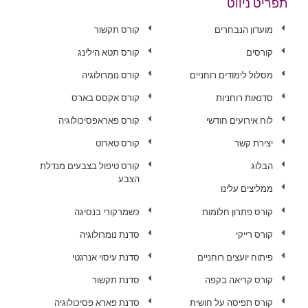
תפריט ניווט
מועדון הנבחרים
קורס תקשור
קורסים
קורס תטא הילינג
מסלול לימודים רוחניים
קורס נומרולוגיה
סדנאות רוחניות
קורס אקסס בארס
לוח אירועים חודשי
קורס פאראפסיכולוגיה
יצירת קשר
קורס טארוט
הבלוג
קורס טיפול בצבעים מנדלת
הצבע
ממליצים עלינו
קורס פתרון חלומות
כשמרקורי בנסיגה
קורס רייקי
סדנת נומרולוגיה
פיתוח יועצים רוחניים
סדנת עיסוי אנרגטי
קורס קריאה בקפה
סדנת תקשור
קורס תפיסה על חושית
סדנת פארא פסיכולוגיה