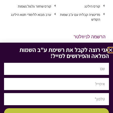
קורס הילינג
קורס שחזור גלגול נשמות
מדיטציה קבלית עם ע"ב שמות
ערב מבוא ללימודי תטא הילינג
הקודש
הרשמה לניוזלטר
אני רוצה לקבל את רשימת ע"ב השמות
המלאה והפירושים למייל!
אני מאשר/ת את
מדיניות הפרטיות
ומסכים/ה לקבל דיוור שיווקי.
אתר זה עושה שימוש
הרשמה
בטכנולוגיות איסוף מידע,
לרבות Cookies וצדדים
שלישיים, לצורך שיפור חווית
הגלישה, סטטיסטיקה, איפון
ושיווק. המשך השימוש באתר