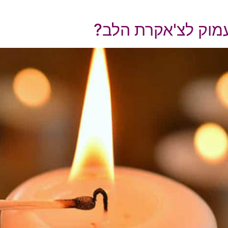
עמוק לצ'אקרת הלב?