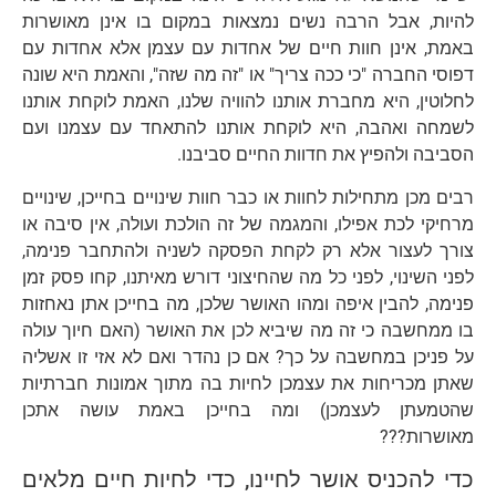
להיות, אבל הרבה נשים נמצאות במקום בו אינן מאושרות
באמת, אינן חוות חיים של אחדות עם עצמן אלא אחדות עם
דפוסי החברה "כי ככה צריך" או "זה מה שזה", והאמת היא שונה
לחלוטין, היא מחברת אותנו להוויה שלנו, האמת לוקחת אותנו
לשמחה ואהבה, היא לוקחת אותנו להתאחד עם עצמנו ועם
הסביבה ולהפיץ את חדוות החיים סביבנו.
רבים מכן מתחילות לחוות או כבר חוות שינויים בחייכן, שינויים
מרחיקי לכת אפילו, והמגמה של זה הולכת ועולה, אין סיבה או
צורך לעצור אלא רק לקחת הפסקה לשניה ולהתחבר פנימה,
לפני השינוי, לפני כל מה שהחיצוני דורש מאיתנו, קחו פסק זמן
פנימה, להבין איפה ומהו האושר שלכן, מה בחייכן אתן נאחזות
בו ממחשבה כי זה מה שיביא לכן את האושר (האם חיוך עולה
על פניכן במחשבה על כך? אם כן נהדר ואם לא אזי זו אשליה
שאתן מכריחות את עצמכן לחיות בה מתוך אמונות חברתיות
שהטמעתן לעצמכן) ומה בחייכן באמת עושה אתכן
מאושרות???
כדי להכניס אושר לחיינו, כדי לחיות חיים מלאים