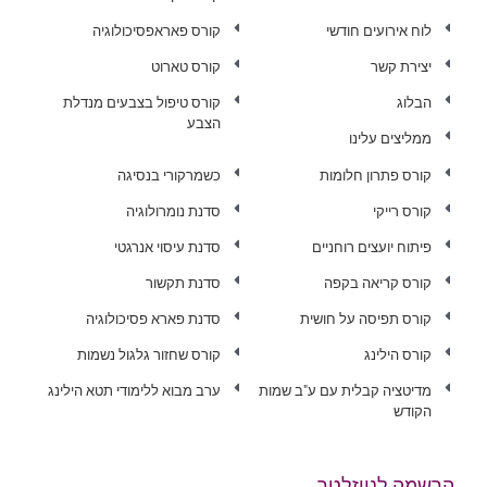
לוח אירועים חודשי
קורס פאראפסיכולוגיה
יצירת קשר
קורס טארוט
הבלוג
קורס טיפול בצבעים מנדלת
הצבע
ממליצים עלינו
קורס פתרון חלומות
כשמרקורי בנסיגה
קורס רייקי
סדנת נומרולוגיה
פיתוח יועצים רוחניים
סדנת עיסוי אנרגטי
קורס קריאה בקפה
סדנת תקשור
קורס תפיסה על חושית
סדנת פארא פסיכולוגיה
קורס הילינג
קורס שחזור גלגול נשמות
מדיטציה קבלית עם ע"ב שמות
ערב מבוא ללימודי תטא הילינג
הקודש
הרשמה לניוזלטר