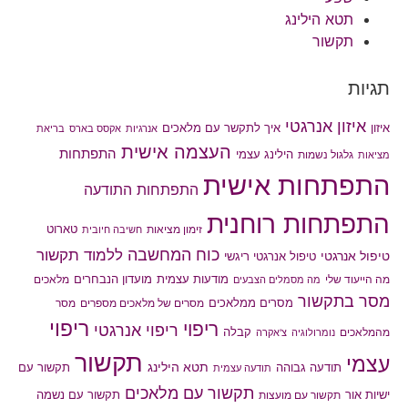
תטא הילינג
תקשור
תגיות
איזון אנרגטי
איך לתקשר עם מלאכים
איזון
אנרגיות
אקסס בארס
בריאת
העצמה אישית
התפתחות
הילינג עצמי
גלגול נשמות
מציאות
התפתחות אישית
התפתחות התודעה
התפתחות רוחנית
טארוט
זימון מציאות
חשיבה חיובית
כוח המחשבה
ללמוד תקשור
טיפול אנרגטי
טיפול אנרגטי ריגשי
מודעות עצמית
מועדון הנבחרים
מה הייעוד שלי
מלאכים
מה מסמלים הצבעים
מסר בתקשור
מסרים ממלאכים
מסרים של מלאכים מספרים
מסר
ריפוי
ריפוי
ריפוי אנרגטי
קבלה
מהמלאכים
נומרולוגיה
צ'אקרה
תקשור
עצמי
תטא הילינג
תודעה גבוהה
תקשור עם
תודעה עצמית
תקשור עם מלאכים
תקשור עם נשמה
ישיות אור
תקשור עם מועצות