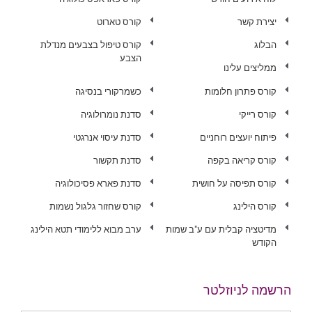
יצירת קשר
קורס טארוט
הבלוג
קורס טיפול בצבעים מנדלת
הצבע
ממליצים עלינו
קורס פתרון חלומות
כשמרקורי בנסיגה
קורס רייקי
סדנת נומרולוגיה
פיתוח יועצים רוחניים
סדנת עיסוי אנרגטי
קורס קריאה בקפה
סדנת תקשור
קורס תפיסה על חושית
סדנת פארא פסיכולוגיה
קורס הילינג
קורס שחזור גלגול נשמות
מדיטציה קבלית עם ע"ב שמות
ערב מבוא ללימודי תטא הילינג
הקודש
הרשמה לניוזלטר