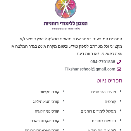
התכנים המופעים באתר
אינם מהווים תחליף לייעוץ רפואי
ו/או
מקצועי וכל מטרתם לספק
מידע
ובשום מקרה
אינם
בגדר המלצה או
עצה
רפואית
ו/או חוות דעת.
054-7701538
Tikshur.school@gmail.com
תפריט ניווט
מועדון הנבחרים
קורס תקשור
קורסים
קורס תטא הילינג
מסלול לימודים רוחניים
קורס נומרולוגיה
סדנאות רוחניות
קורס אקסס בארס
לוח אירועים חודשי
קורס פאראפסיכולוגיה