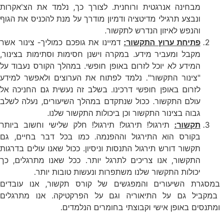
מבחינה אנרגטית ורוחנית. לצורך כך, נלמד את הצ'אקרות
ונבצע תרגילי מדיטציה ודמיון מודרך על מנת להכניס את הגוף
והנפש לאיזון הנדרש לתקשור.
פתיחת ערוץ התקשור:
דמיינו את גופכם כמוליך- צינור אשר
מקבל ומעביר מידע. במקרה וישנן חסימות וסתימות בצינור,
המידע לא יוכל לזרום באופן חופשי. במהלך הקורס נעבוד על
"צינור התקשור". נלמד לפתוח את הערוצים ולאפשר למידע
לזרום באופן חופשי דרכינו. בשלב זה נעשית גם החניכה אל
עולם התקשור. ככול שנתקדם במהלך השיעורים, נעלה לשלב
גבוה בצינור התקשור וכן ביכולות התקשור שלנו.
תקשור:
תירגול! תירגול! תירגול! חלק שלישי וחשוב ביותר
בקורס הוא התירגול וההפנמה. כמו בכל דבר בחיים, גם
תקשור דורש תירגול התנסות וניסיון. ככול שאנו עולים בדרגות
התקשור, אנו צריכים לתרגל יותר. ככל שאנו מתרגלים, כך
יכולות התקשור שלנו משתפרות ונעשות טובות יותר.
במסגרת השיעורים והמפגשים של קורס תקשור, אנו עובדים
במקביל גם על התיאוריה וגם על הפרקטיקה. אנו מתרגלים
ומתנסים באופן אישי וקבוצתי בחומרים הנלמדים.